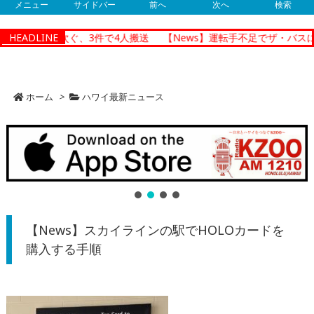
メニュー
サイドバー
前へ
次へ
検索
交通事故相次ぐ、3件で4人搬送
HEADLINE
【News】運転手不足でザ・バスに遅
ホーム
>
ハワイ最新ニュース
【News】スカイラインの駅でHOLOカードを
購入する手順