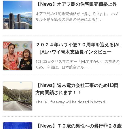
【News】オアフ島の住宅販売価格上昇
オアフ島の住宅販売価格が上昇しています。 ホノ
ルル不動産協会の最新の発表によると ...
２０２４年ハワイ便７０周年を迎えるJAL
JALハワイ青木支店長インタビュー
12月25日クリスマスデー『JALですかい』の放送の
ため、今回は、日本航空グルー ...
【News】週末電力会社工事のためH3両
方向閉鎖されます！！
The H-3 freeway will be closed in both d ...
【News】７０歳の男性への暴行罪２８歳