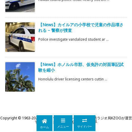
【News】カイルアの小学校で児童の作品壊さ
れる – 警察が捜査
Police investigate vandalized student ar ...
【News】ホノルル市郡、仮免許の対面筆記試
験を縮小
Honolulu driver licensing centers cuttin ...
Copyright ©
1963
-2026
KZOOハワイ｜ハワイ州公認日本語ラジオ局KZOOが運営
するWEBマガジン
All Rights Reserved.
メニュー
サイドバー
ホーム