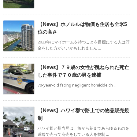
【News】ホノルルは物価も住居も全米5
位の高さ
2023年にマイホームを持つことを目標にする人は貯
金をした方がいいかもしれません ...
【News】７９歳の女性が跳ねられた死亡
した事件で７０歳の男を逮捕
70-year-old facing negligent homicide ch ...
【News】ハワイ郡で路上での物品販売規
制
ハワイ郡と州当局は、魚から花まであらゆるものを
道端で売って商売をしている人を規制 ...