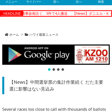
メニュー
サイドバー
前へ
次へ
検索
ルルで朝の交通事故相次ぐ、3件で4人搬送
HEADLINE
【News】ダニエル・K・
ホーム
>
ハワイ最新ニュース
【News】中間選挙票の集計作業続く だた主要
選に影響はない見込み
Several races too close to call with thousands of ballots