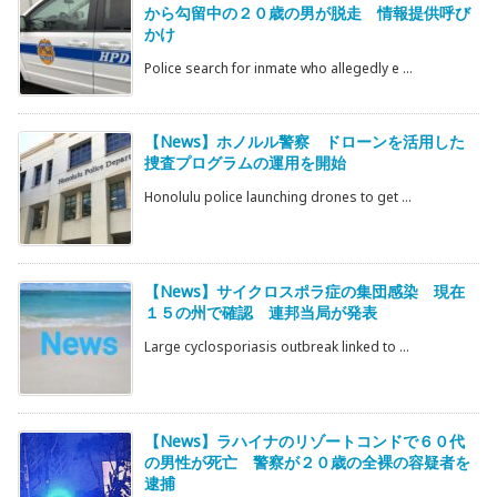
から勾留中の２０歳の男が脱走 情報提供呼び
かけ
Police search for inmate who allegedly e ...
【News】ホノルル警察 ドローンを活用した
捜査プログラムの運用を開始
Honolulu police launching drones to get ...
【News】サイクロスポラ症の集団感染 現在
１５の州で確認 連邦当局が発表
Large cyclosporiasis outbreak linked to ...
【News】ラハイナのリゾートコンドで６０代
の男性が死亡 警察が２０歳の全裸の容疑者を
逮捕