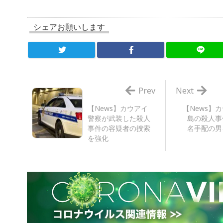
シェアお願いします
Prev
Next
【News】カウアイ
【News】
警察が武装した殺人
島の殺人事
事件の容疑者の捜索
名手配の男
を強化