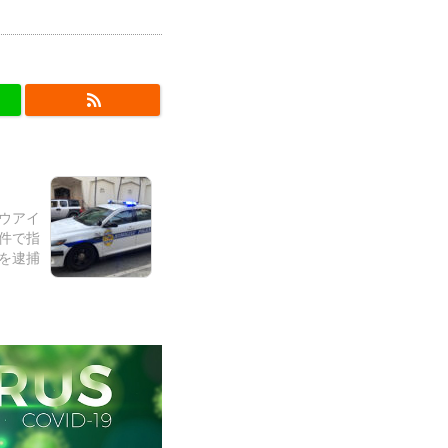
カウアイ
件で指
を逮捕