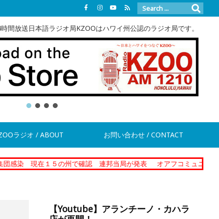
4時間放送日本語ラジオ局KZOOはハワイ州公認のラジオ局です。
ZOOラジオ / ABOUT
お問い合わせ / CONTACT
在１５の州で確認 連邦当局が発表
オアフコミュニティーコレクショ
【Youtube】アランチーノ・カハラ