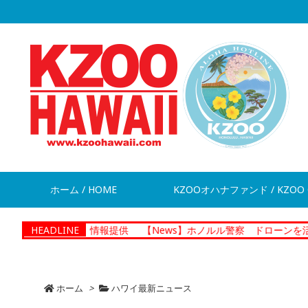
ホーム / HOME
KZOOオハナファンド / KZOO 
が脱走 情報提供
HEADLINE
【News】ホノルル警察 ドローンを活用した捜査
ホーム
>
ハワイ最新ニュース