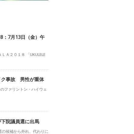
 2018：7月13日（金）午
Ａ２０１８ 「UKULELE
イク事故 男性が重体
近のファリントン・ハイウェ
が下院議員選に出馬
選の候補から外れ、代わりに