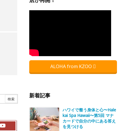
店が再開！
ALOHA from KZOO
新着記事
ハワイで整う身体と心〜Hale
kai Spa Hawaii〜第5回 マナ
カードで自分の中にある答え
を見つける