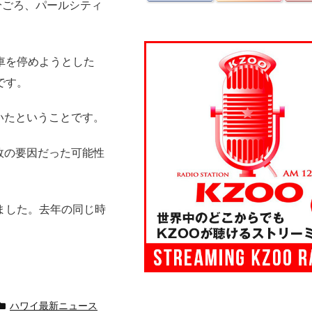
分ごろ、パールシティ
車を停めようとした
です。
いたということです。
故の要因だった可能性
ました。去年の同じ時
ハワイ最新ニュース