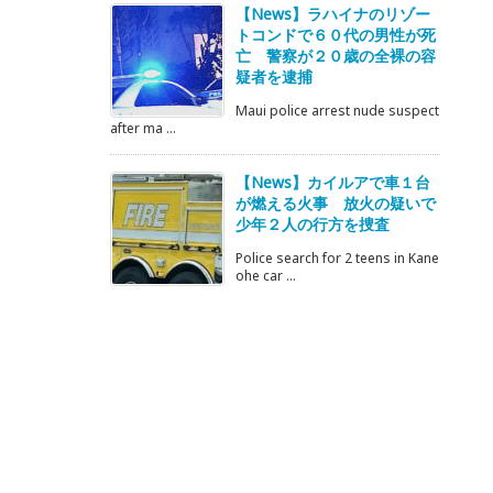
【News】ラハイナのリゾー
トコンドで６０代の男性が死
亡 警察が２０歳の全裸の容
疑者を逮捕
Maui police arrest nude suspect
after ma ...
【News】カイルアで車１台
が燃える火事 放火の疑いで
少年２人の行方を捜査
Police search for 2 teens in Kane
ohe car ...