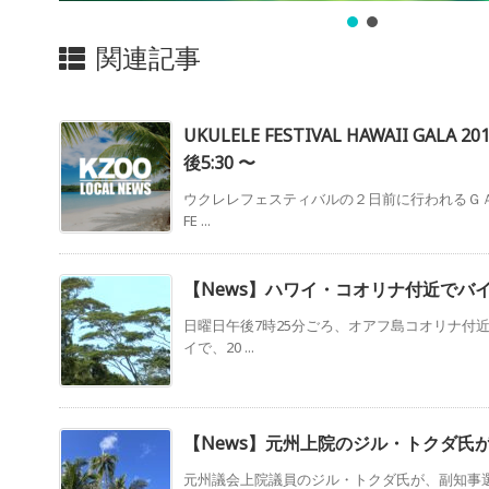
関連記事
UKULELE FESTIVAL HAWAII GALA
後5:30 〜
ウクレレフェスティバルの２日前に行われるＧＡＬ
FE ...
【News】ハワイ・コオリナ付近でバ
日曜日午後7時25分ごろ、オアフ島コオリナ付
イで、20 ...
【News】元州上院のジル・トクダ氏
元州議会上院議員のジル・トクダ氏が、副知事