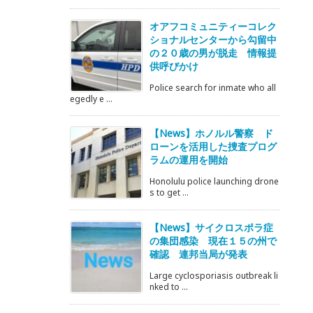
オアフコミュニティーコレク
ショナルセンターから勾留中
の２０歳の男が脱走 情報提
供呼びかけ
Police search for inmate who all
egedly e ...
【News】ホノルル警察 ド
ローンを活用した捜査プログ
ラムの運用を開始
Honolulu police launching drone
s to get ...
【News】サイクロスポラ症
の集団感染 現在１５の州で
確認 連邦当局が発表
Large cyclosporiasis outbreak li
nked to ...