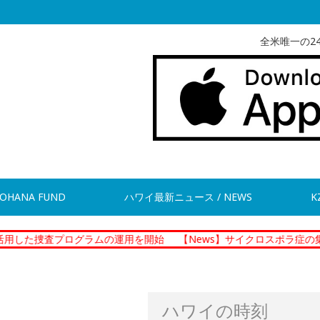
全米唯一の2
OHANA FUND
ハワイ最新ニュース / NEWS
K
プログラムの運用を開始
【News】サイクロスポラ症の集団感染 現
ハワイの時刻