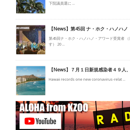
下院議員選に ...
【News】第45回 ナ・ホク・ハノハ
第45回ナ・ホク・ハノハノ・アワード受賞者 
す） 20 ...
【News】７月１日新規感染者４９人
Hawaii records one new coronavirus-relat ...