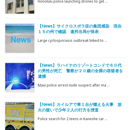
Honolulu police launching drones to get ...
【News】サイクロスポラ症の集団感染 現在
１５の州で確認 連邦当局が発表
Large cyclosporiasis outbreak linked to ...
【News】ラハイナのリゾートコンドで６０代
の男性が死亡 警察が２０歳の全裸の容疑者を
逮捕
Maui police arrest nude suspect after ma ...
【News】カイルアで車１台が燃える火事 放
火の疑いで少年２人の行方を捜査
Police search for 2 teens in Kaneohe car ...