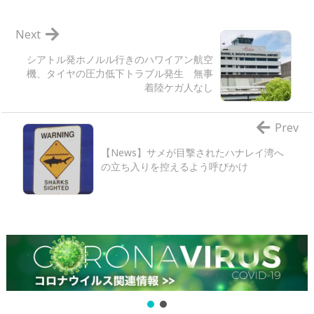
Next
シアトル発ホノルル行きのハワイアン航空
機、タイヤの圧力低下トラブル発生 無事
着陸ケガ人なし
Prev
【News】サメが目撃されたハナレイ湾へ
の立ち入りを控えるよう呼びかけ