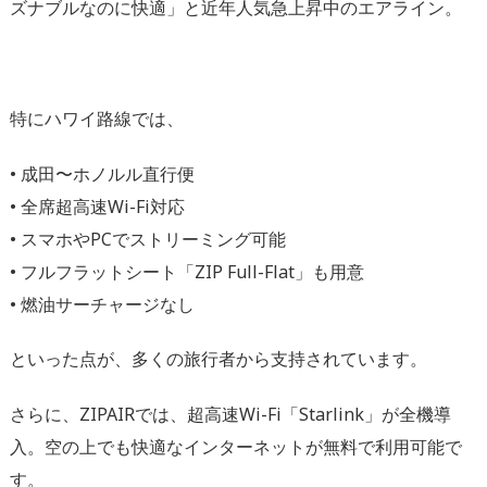
ズナブルなのに快適」と近年人気急上昇中のエアライン。
特にハワイ路線では、
•
成田〜ホノルル直行便
•
全席
超高
速Wi-Fi対応
•
スマホやPCでストリーミング可能
•
フルフラットシート「ZIP Full-Flat」も用意
•
燃油サーチャージなし
といった点が、多くの旅行者から支持されています。
さらに、ZIPAIRでは
、超高速Wi-Fi「Starlink」が全機導
入。
空の上でも快適なインターネットが
無料で利用
可能
で
す
。