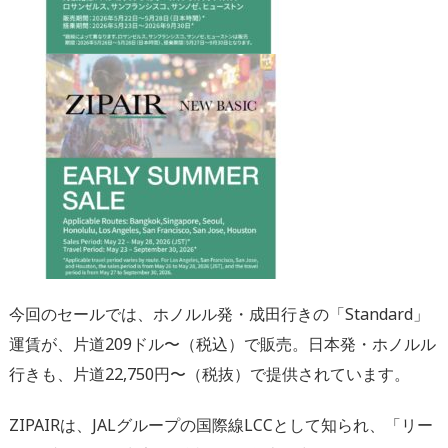
今回のセールでは、ホノルル発・成田行きの「Standard」
運賃が、
片道
209
ドル〜（
税込
）で販売。日本発・ホノルル
行きも、片道2
2
,
75
0円〜（税抜）
で提供されています。
ZIPAIRは、JALグループの国際線LCCとして知られ、
「リー