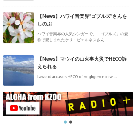
【News】ハワイ音楽界“ゴブルズ”さんを
しのぶ
ハワイ音楽界の人気シンガーで、「ゴブルズ」の愛
称で親しまれたケリ・ビエルネスさん ...
【News】マウイの山火事火災でHECO訴
えられる
Lawsuit accuses HECO of negligence in wi ...