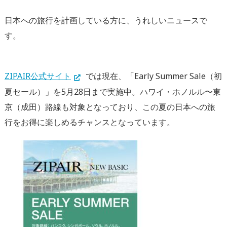
日本への旅行を計画している方に、うれしいニュースで
す。
ZIPAIR公式サイト
では現在、「Early Summer Sale（初
夏セール）」を
5月28日まで
実施中。ハワイ・ホノルル〜東
京（成田）路線も対象となっており、この夏の日本
への
旅
行を
お得に
楽しめるチャンスとなっています。