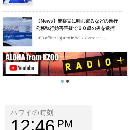
【News】警察官に噛む蹴るなどの暴行
公務執行妨害容疑で６０歳の男を逮捕
HPD officer Injured in Waikiki arrest a ...
ハワイの時刻
12
46
PM