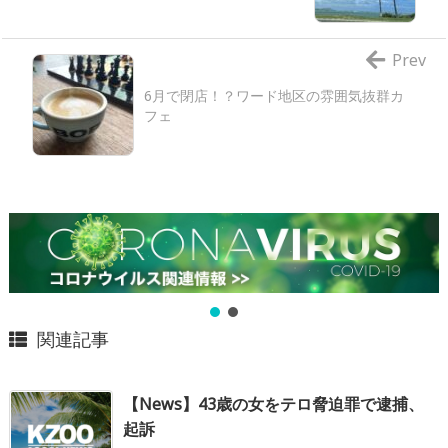
Prev
6月で閉店！？ワード地区の雰囲気抜群カ
フェ
関連記事
【News】43歳の女をテロ脅迫罪で逮捕、
起訴