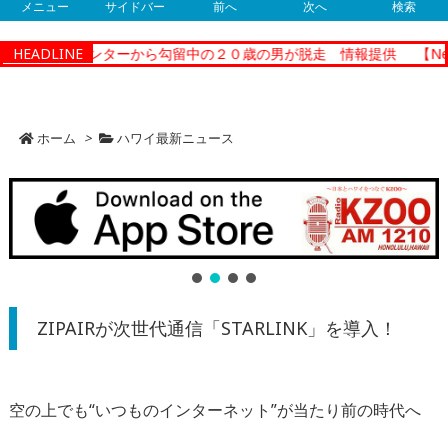
メニュー
サイドバー
前へ
次へ
検索
ショナルセンターから勾留中の２０歳の男が脱走 情報提供
HEADLINE
【New
ホーム
>
ハワイ最新ニュース
ZIPAIRが次世代通信「STARLINK」を導入！
空の上でも“いつものインターネット”が当たり前の時代へ