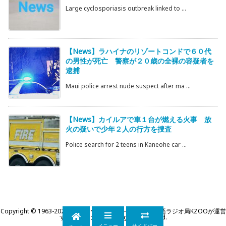
Large cyclosporiasis outbreak linked to ...
【News】ラハイナのリゾートコンドで６０代
の男性が死亡 警察が２０歳の全裸の容疑者を
逮捕
Maui police arrest nude suspect after ma ...
【News】カイルアで車１台が燃える火事 放
火の疑いで少年２人の行方を捜査
Police search for 2 teens in Kaneohe car ...
Copyright ©
1963
-2026
KZOOハワイ｜ハワイ州公認日本語ラジオ局KZOOが運営
するWEBマガジン
All Rights Reserved.
メニュー
サイドバー