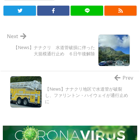
Next
【News】ナナクリ 水道管破損に伴った
大規模通行止め ６日午後解除
Prev
【News】ナナクリ地区で水道管が破裂
し、ファリントン・ハイウェイが通行止め
に