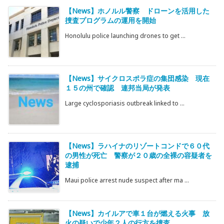
【News】ホノルル警察 ドローンを活用した
捜査プログラムの運用を開始
Honolulu police launching drones to get ...
【News】サイクロスポラ症の集団感染 現在
１５の州で確認 連邦当局が発表
Large cyclosporiasis outbreak linked to ...
【News】ラハイナのリゾートコンドで６０代
の男性が死亡 警察が２０歳の全裸の容疑者を
逮捕
Maui police arrest nude suspect after ma ...
【News】カイルアで車１台が燃える火事 放
火の疑いで少年２人の行方を捜査