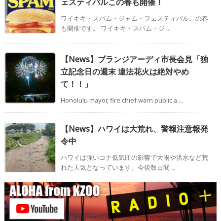
ェスティバルこの春も開催！
ワイキキ・スパム・ジャム・フェスティバルこの春
も開催です。 ワイキキ・スパム・ジ ...
【News】ブランジアーディ市長会見「独
立記念日の週末 違法花火は絶対やめ
て！！」
Honolulu mayor, fire chief warn public a ...
【News】ハワイは大荒れ、警報注意報発
令中
ハワイは強いコナ低気圧の影響で大雨や洪水など荒
れた天気となっています。今後数日間 ...