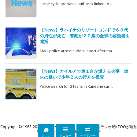
Large cyclosporiasis outbreak linked to ...
【News】ラハイナのリゾートコンドで６０代
の男性が死亡 警察が２０歳の全裸の容疑者を
逮捕
Maui police arrest nude suspect after ma ...
【News】カイルアで車１台が燃える火事 放
火の疑いで少年２人の行方を捜査
Police search for 2 teens in Kaneohe car ...
Copyright ©
1963
-2026
KZOOハワイ｜ハワイ州公認日本語ラジオ局KZOOが運営
するWEBマガジン
All Rights Reserved.
メニュー
サイドバー
ホーム