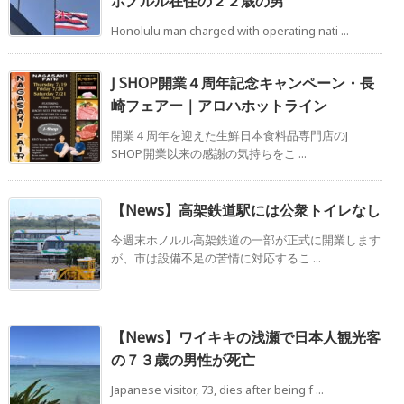
ホノルル在住の２２歳の男
Honolulu man charged with operating nati ...
J SHOP開業４周年記念キャンペーン・長
崎フェアー｜アロハホットライン
開業４周年を迎えた生鮮日本食料品専門店のJ
SHOP.開業以来の感謝の気持ちをこ ...
【News】高架鉄道駅には公衆トイレなし
今週末ホノルル高架鉄道の一部が正式に開業します
が、市は設備不足の苦情に対応するこ ...
【News】ワイキキの浅瀬で日本人観光客
の７３歳の男性が死亡
Japanese visitor, 73, dies after being f ...