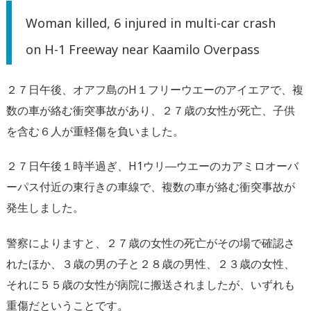
Woman killed, 6 injured in multi-car crash
on H-1 Freeway near Kaamilo Overpass
２７日午後、オアフ島のH１フリーウエーのアイエアで、複
数の車が絡む衝突事故があり、２７歳の女性が死亡、子供
を含む６人が重軽傷を負いました。
２７日午後１時半過ぎ、H1ウリ―ウエーのカアミロオーバ
ーパス付近の東行きの車線で、複数の車が絡む衝突事故が
発生しました。
警察によりますと、２７歳の女性の死亡がその場で確認さ
れたほか、３歳の男の子と２８歳の男性、２３歳の女性、
それに５５歳の女性が病院に搬送されましたが、いずれも
重傷だということです。