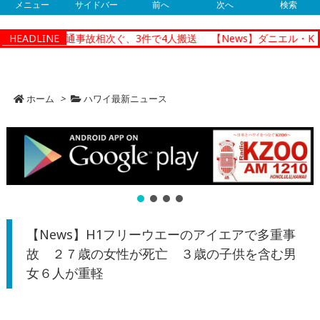
メニュー
サイドバー
前へ
次へ
検索
ノルルで朝の交通事故相次ぐ、3件で4人搬送
HEADLINE
【News】ダニエル・K・
ホーム
>
ハワイ最新ニュース
【News】H1フリーウエーのアイエアで多重事
故 ２７歳の女性が死亡 ３歳の子供を含む男
女６人が重軽