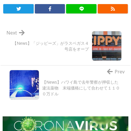
Next
【News】「ジッピーズ」がラスベガス４
号店をオープ
Prev
【News】ハワイ島で去年警察が押収した
違法薬物 末端価格にして合わせて１１０
０万ドル