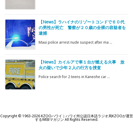
【News】ラハイナのリゾートコンドで６０代
の男性が死亡 警察が２０歳の全裸の容疑者を
逮捕
Maui police arrest nude suspect after ma ...
【News】カイルアで車１台が燃える火事 放
火の疑いで少年２人の行方を捜査
Police search for 2 teens in Kaneohe car ...
Copyright ©
1963
-2026
KZOOハワイ｜ハワイ州公認日本語ラジオ局KZOOが運営
するWEBマガジン
All Rights Reserved.