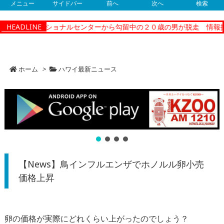
メニュー
サイドバー
前へ
次へ
検索
ティーコレクショナルセンターから勾留中の２０歳の男が脱走 情報提
HEADLINE
ホーム
>
ハワイ最新ニュース
【News】鳥インフルエンザでホノルル卵小売
価格上昇
卵の価格が実際にどれくらい上がったのでしょう？