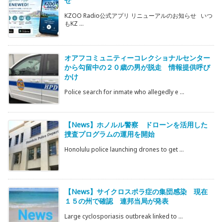
せ
KZOO Radio公式アプリ リニューアルのお知らせ いつ
もKZ ...
オアフコミュニティーコレクショナルセンター
から勾留中の２０歳の男が脱走 情報提供呼び
かけ
Police search for inmate who allegedly e ...
【News】ホノルル警察 ドローンを活用した
捜査プログラムの運用を開始
Honolulu police launching drones to get ...
【News】サイクロスポラ症の集団感染 現在
１５の州で確認 連邦当局が発表
Large cyclosporiasis outbreak linked to ...