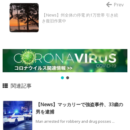
Prev
【News】州全体の停電 約1万世帯 引き続
き復旧作業中
関連記事
【News】マッカリーで強盗事件、33歳の
男を逮捕
Man arrested for robbery and drug posses ...