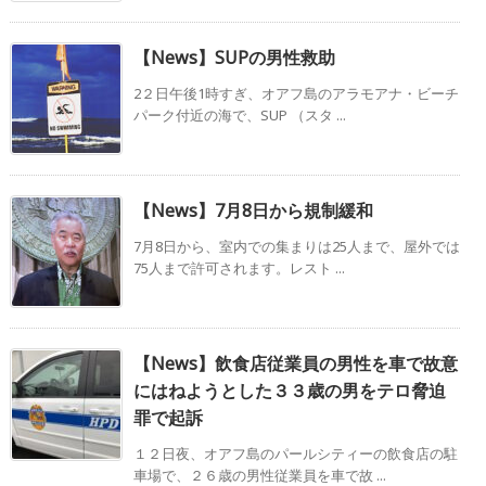
【News】SUPの男性救助
2２日午後1時すぎ、オアフ島のアラモアナ・ビーチ
パーク付近の海で、SUP （スタ ...
【News】7月8日から規制緩和
7月8日から、室内での集まりは25人まで、屋外では
75人まで許可されます。レスト ...
【News】飲食店従業員の男性を車で故意
にはねようとした３３歳の男をテロ脅迫
罪で起訴
１２日夜、オアフ島のパールシティーの飲食店の駐
車場で、２６歳の男性従業員を車で故 ...