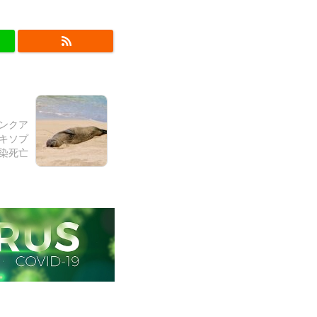
モンクア
キソプ
染死亡