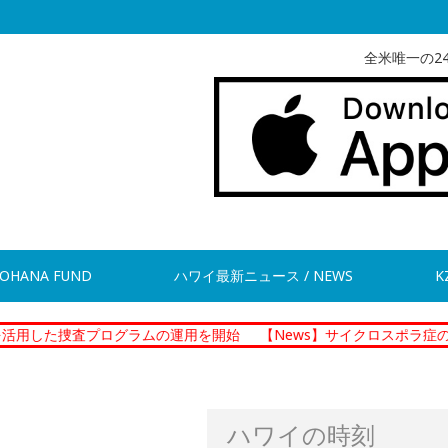
全米唯一の2
OHANA FUND
ハワイ最新ニュース / NEWS
K
査プログラムの運用を開始
【News】サイクロスポラ症の集団感染 
ハワイの時刻