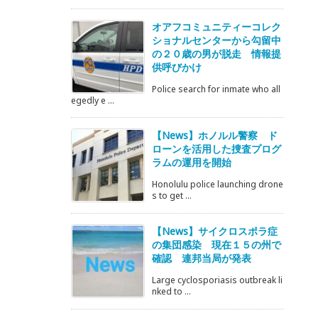
オアフコミュニティーコレク
ショナルセンターから勾留中
の２０歳の男が脱走 情報提
供呼びかけ
Police search for inmate who all
egedly e ...
【News】ホノルル警察 ド
ローンを活用した捜査プログ
ラムの運用を開始
Honolulu police launching drone
s to get ...
【News】サイクロスポラ症
の集団感染 現在１５の州で
確認 連邦当局が発表
Large cyclosporiasis outbreak li
nked to ...