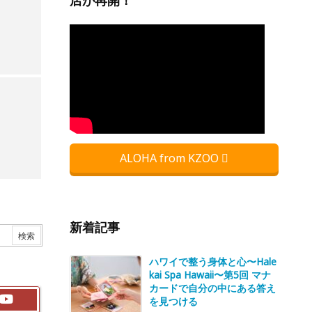
店が再開！
ALOHA from KZOO
新着記事
ハワイで整う身体と心〜Hale
kai Spa Hawaii〜第5回 マナ
カードで自分の中にある答え
を見つける