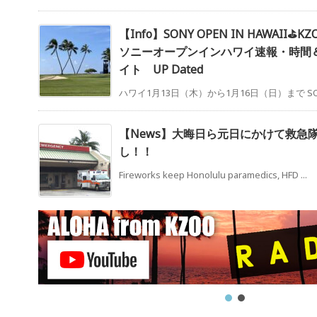
【Info】SONY OPEN IN HAWAII⛳️KZOO
ソニーオープンインハワイ速報・時間
イト UP Dated
ハワイ1月13日（木）から1月16日（日）まで SONY OP
【News】大晦日ら元日にかけて救急
し！！
Fireworks keep Honolulu paramedics, HFD ...