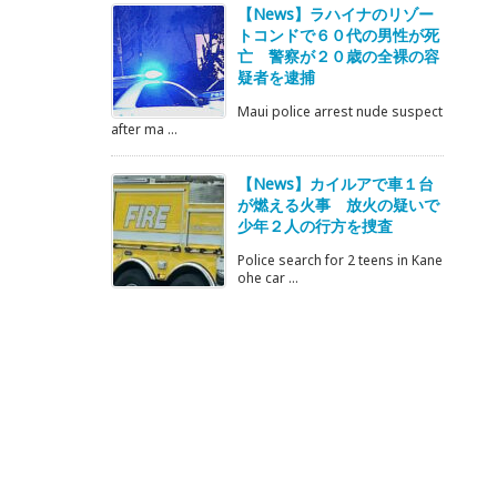
【News】ラハイナのリゾー
トコンドで６０代の男性が死
亡 警察が２０歳の全裸の容
疑者を逮捕
Maui police arrest nude suspect
after ma ...
【News】カイルアで車１台
が燃える火事 放火の疑いで
少年２人の行方を捜査
Police search for 2 teens in Kane
ohe car ...