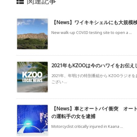
関連記事
【News】ワイキキシェルにも大規模
New walk-up COVID testing site to open a ...
2021年もKZOOは今のハワイをお伝え
2021年、年明けの特別番組から KZOOラジオ
ござい ...
【News】車とオートバイ衝突 オー
の運転手の女を逮捕
Motorcyclist critically injured in Kaana ...