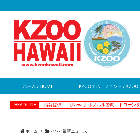
ホーム / HOME
KZOOオハナファンド / KZOO 
が脱走 情報提供
HEADLINE
【News】ホノルル警察 ドローンを活用した捜
ホーム
>
ハワイ最新ニュース