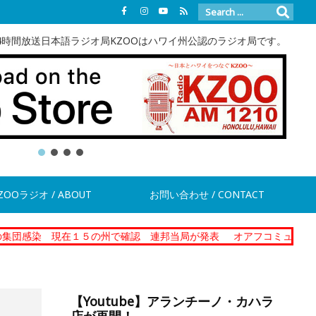
4時間放送日本語ラジオ局KZOOはハワイ州公認のラジオ局です。
ZOOラジオ / ABOUT
お問い合わせ / CONTACT
現在１５の州で確認 連邦当局が発表
オアフコミュニティーコレクシ
【Youtube】アランチーノ・カハラ