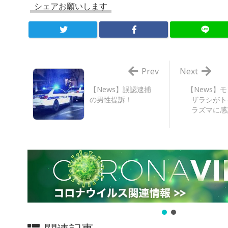
シェアお願いします
Prev
Next
【News】誤認逮捕
【News】
の男性提訴！
ザラシがト
ラズマに感