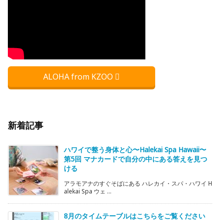
ALOHA from KZOO
新着記事
ハワイで整う身体と心〜Halekai Spa Hawaii〜
第5回 マナカードで自分の中にある答えを見つ
ける
アラモアナのすぐそばにある ハレカイ・スパ・ハワイ H
alekai Spa ウェ ...
8月のタイムテーブルはこちらをご覧ください