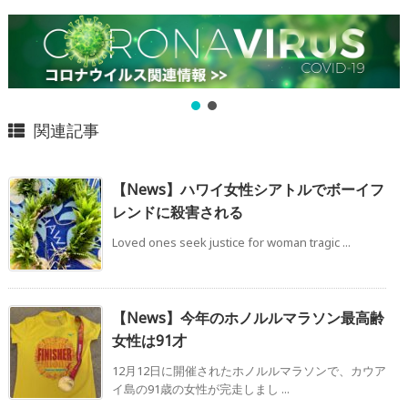
関連記事
【News】ハワイ女性シアトルでボーイフ
レンドに殺害される
Loved ones seek justice for woman tragic ...
【News】今年のホノルルマラソン最高齢
女性は91才
12月12日に開催されたホノルルマラソンで、カウア
イ島の91歳の女性が完走しまし ...