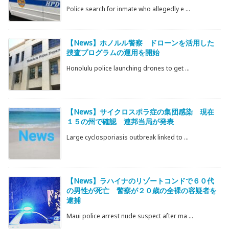
Police search for inmate who allegedly e ...
【News】ホノルル警察 ドローンを活用した
捜査プログラムの運用を開始
Honolulu police launching drones to get ...
【News】サイクロスポラ症の集団感染 現在
１５の州で確認 連邦当局が発表
Large cyclosporiasis outbreak linked to ...
【News】ラハイナのリゾートコンドで６０代
の男性が死亡 警察が２０歳の全裸の容疑者を
逮捕
Maui police arrest nude suspect after ma ...