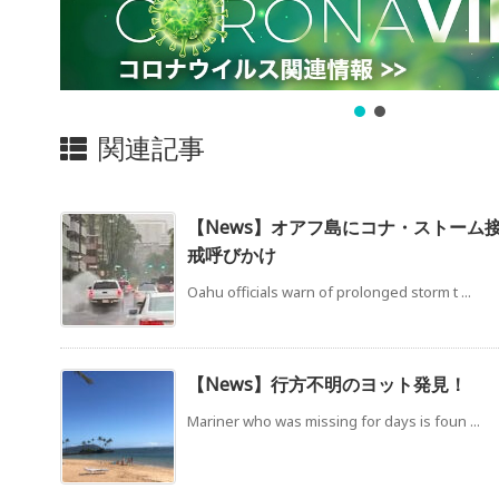
関連記事
【News】オアフ島にコナ・ストーム
戒呼びかけ
Oahu officials warn of prolonged storm t ...
【News】行方不明のヨット発見！
Mariner who was missing for days is foun ...