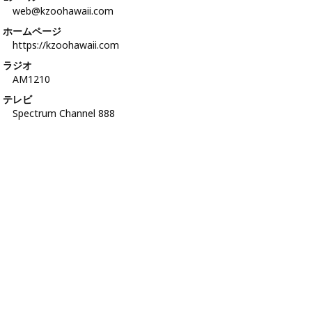
web@kzoohawaii.com
ホームページ
https://kzoohawaii.com
ラジオ
AM1210
テレビ
Spectrum Channel 888