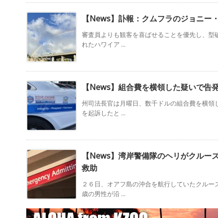
【News】訃報：クムフラのジョニー
審査員よりも観客を喜ばせることを優先し、型
れたハワイア ...
【News】組合費を横領した疑いで告
州司法長官は月曜日、数千ドルの組合費を横領し
を起訴したと ...
【News】湾岸警備隊のヘリがクルー
救助
２６日、オアフ島の沖合を航行していたクルー
歳の男性が沿 ...