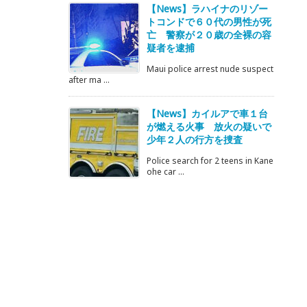
【News】ラハイナのリゾー
トコンドで６０代の男性が死
亡 警察が２０歳の全裸の容
疑者を逮捕
Maui police arrest nude suspect
after ma ...
【News】カイルアで車１台
が燃える火事 放火の疑いで
少年２人の行方を捜査
Police search for 2 teens in Kane
ohe car ...