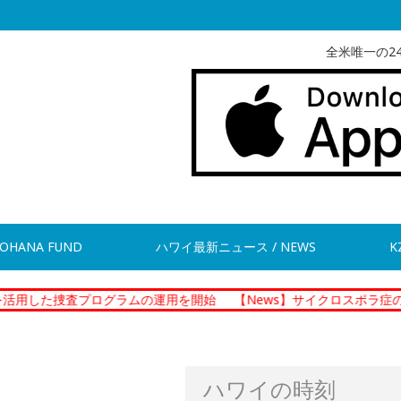
全米唯一の2
OHANA FUND
ハワイ最新ニュース / NEWS
K
査プログラムの運用を開始
【News】サイクロスポラ症の集団感染 
ハワイの時刻