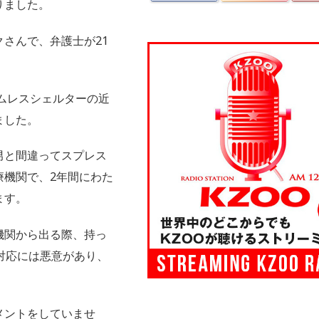
りました。
さんで、弁護士が21
。
ームレスシェルターの近
ました。
男と間違ってスプレス
療機関で、2年間にわた
ます。
機関から出る際、持っ
対応には悪意があり、
メントをしていませ