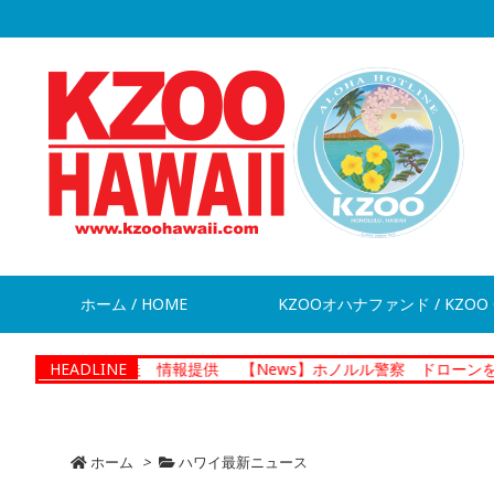
ホーム / HOME
KZOOオハナファンド / KZOO 
が脱走 情報提供
HEADLINE
【News】ホノルル警察 ドローンを活用した捜
ホーム
>
ハワイ最新ニュース