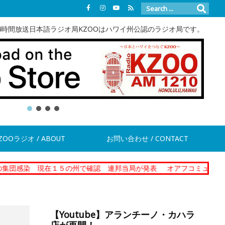
4時間放送日本語ラジオ局KZOOはハワイ州公認のラジオ局です。
ZOOラジオ / ABOUT
お問い合わせ / CONTACT
現在１５の州で確認 連邦当局が発表
オアフコミュニティーコレクシ
【Youtube】アランチーノ・カハラ