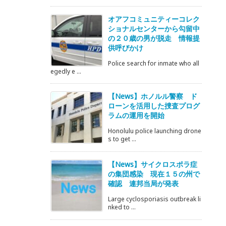
オアフコミュニティーコレク
ショナルセンターから勾留中
の２０歳の男が脱走 情報提
供呼びかけ
Police search for inmate who all
egedly e ...
【News】ホノルル警察 ド
ローンを活用した捜査プログ
ラムの運用を開始
Honolulu police launching drone
s to get ...
【News】サイクロスポラ症
の集団感染 現在１５の州で
確認 連邦当局が発表
Large cyclosporiasis outbreak li
nked to ...