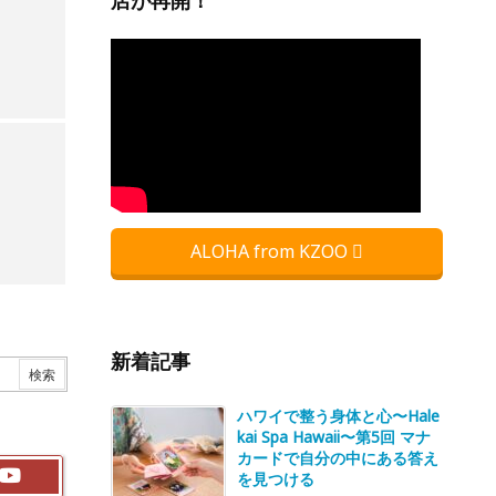
店が再開！
ALOHA from KZOO
新着記事
ハワイで整う身体と心〜Hale
kai Spa Hawaii〜第5回 マナ
カードで自分の中にある答え
を見つける