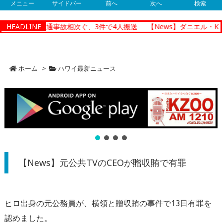
メニュー
サイドバー
前へ
次へ
検索
ノルルで朝の交通事故相次ぐ、3件で4人搬送
HEADLINE
【News】ダニエル・K
ホーム
>
ハワイ最新ニュース
【News】元公共TVのCEOが贈収賄で有罪
ヒロ出身の元公務員が、横領と贈収賄の事件で13日有罪を
認めました。