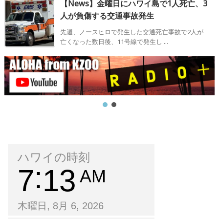
【News】金曜日にハワイ島で1人死亡、3
人が負傷する交通事故発生
先週、ノースヒロで発生した交通死亡事故で2人が
亡くなった数日後、11号線で発生し ...
ハワイの時刻
7
13
AM
木曜日, 8月 6, 2026