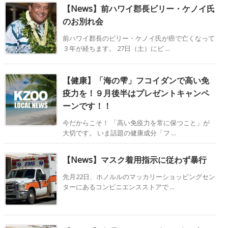
【News】前ハワイ郡長ビリー・ケノイ氏
のお別れ会
前ハワイ郡長のビリー・ケノイ氏が癌で亡くなって
３年が経ちます。 27日（土）にビ ...
【健康】「海の雫」フコイダンで高い免
疫力を！９月後半はプレゼントキャンペ
ーンです！！
今だからこそ！ 「高い免疫力を常に保つこと」が
大切です。 いま話題の健康成分「フ ...
【News】マスク着用指示に従わず暴行
先月22日、ホノルルのマッカリーショッピングセン
ターにあるコンビニエンスストアで ...