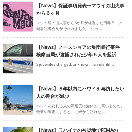
【News】保証事項発表〜マウイの山火事
から６ヶ月
マウイ島の山火事から6か月が経過した日昨日、州
知事記者会見が行われました。 ジョ ...
【News】ノースショアの集団暴行事件
検察当局が逮捕された少年５人を起訴
5 juveniles charged; unknown man identif ...
【News】５年以内にハワイを再訪したい
人の割合が減少
ハワイを訪れる人の満足度は全体的に高いものの、
最新の調査によると、北米から訪れた ...
【News】ラハイナの被災地でFEMAの