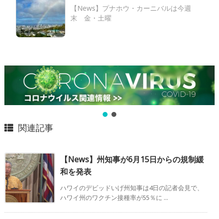
【News】プナホウ・カーニバルは今週
末 金・土曜
関連記事
【News】州知事が6月15日からの規制緩
和を発表
ハワイのデビッドいげ州知事は4日の記者会見で、
ハワイ州のワクチン接種率が55％に ...