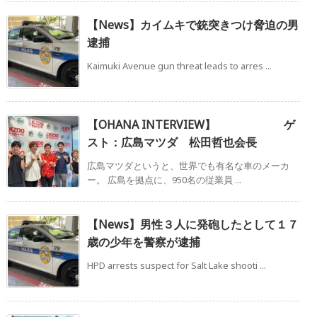
【News】カイムキで銃突きつけ脅迫の男
逮捕
Kaimuki Avenue gun threat leads to arres ...
【OHANA INTERVIEW】 ゲ
スト：広島マツダ 松田哲也会長
広島マツダというと、世界でも有名な車のメーカ
ー。 広島を拠点に、950名の従業員 ...
【News】男性３人に発砲したとして１７
歳の少年を警察が逮捕
HPD arrests suspect for Salt Lake shooti ...