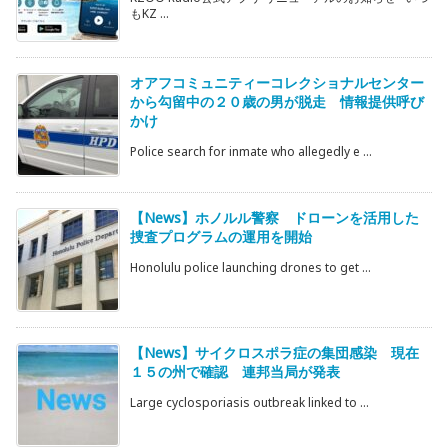
もKZ ...
オアフコミュニティーコレクショナルセンター
から勾留中の２０歳の男が脱走 情報提供呼び
かけ
Police search for inmate who allegedly e ...
【News】ホノルル警察 ドローンを活用した
捜査プログラムの運用を開始
Honolulu police launching drones to get ...
【News】サイクロスポラ症の集団感染 現在
１５の州で確認 連邦当局が発表
Large cyclosporiasis outbreak linked to ...