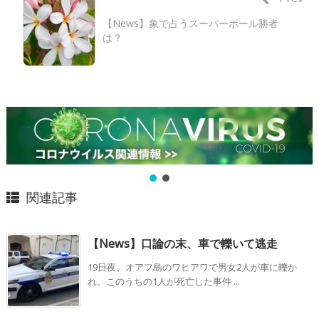
【News】象で占うスーパーボール勝者
は？
関連記事
【News】口論の末、車で轢いて逃走
19日夜、オアフ島のワヒアワで男女2人が車に轢か
れ、このうちの1人が死亡した事件 ...