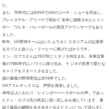
た。
また、70年代にはKHVHでUHのコーチ・ショーを司会し、
ブレイズデル・アリーナで初めて 全米に放映されたレイン
ボー・ワヒネ・バレーボールの実況アナウンサーでもあり
ました。
昨年、UH野球チームはレス ムラカミ スタジアムの記者席
をロブスと故ジム・リーヒーに捧げたばかりです。
ドン・ロブスさんは1937年にミネソタ州生まれ、米軍従軍
後の1960年代にハワイに移り住み、ラ ジオの世界で新たな
キャリアをスタートさせました。
彼の最後の野球実況は2016年でした。
UHアスレチックスは、声明を発表しました。
40年以上にわたり「レインボーベースボールの声」であっ
たドン・ロブス氏の死去に深い悲しみを感じています。番
組で最高の瞬間を生き生きと伝えたドンについて語らずし