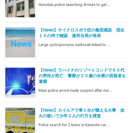
Honolulu police launching drones to get ...
【News】サイクロスポラ症の集団感染 現在
１５の州で確認 連邦当局が発表
Large cyclosporiasis outbreak linked to ...
【News】ラハイナのリゾートコンドで６０代
の男性が死亡 警察が２０歳の全裸の容疑者を
逮捕
Maui police arrest nude suspect after ma ...
【News】カイルアで車１台が燃える火事 放
火の疑いで少年２人の行方を捜査
Police search for 2 teens in Kaneohe car ...