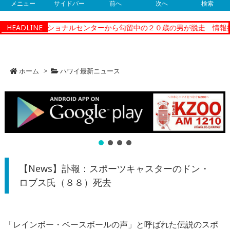
メニュー
サイドバー
前へ
次へ
検索
ティーコレクショナルセンターから勾留中の２０歳の男が脱走 情報提
HEADLINE
ホーム
>
ハワイ最新ニュース
【News】訃報：スポーツキャスターのドン・
ロブス氏（８８）死去
「レインボー・ベースボールの声」と呼ばれた伝説のスポ