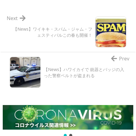
Next
【News】ワイキキ・スパム・ジャム・フ
ェスティバルこの春も開催！
Prev
【News】ハワイカイで 銃器とバッジの入
った警察ベルトが盗まれる