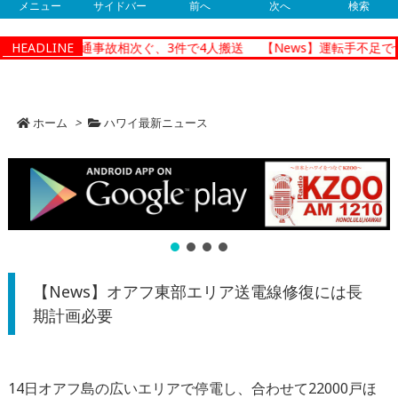
メニュー
サイドバー
前へ
次へ
検索
ルルで朝の交通事故相次ぐ、3件で4人搬送
HEADLINE
【News】運転手不足でザ
ホーム
>
ハワイ最新ニュース
【News】オアフ東部エリア送電線修復には長
期計画必要
14日オアフ島の広いエリアで停電し、合わせて22000戸ほ