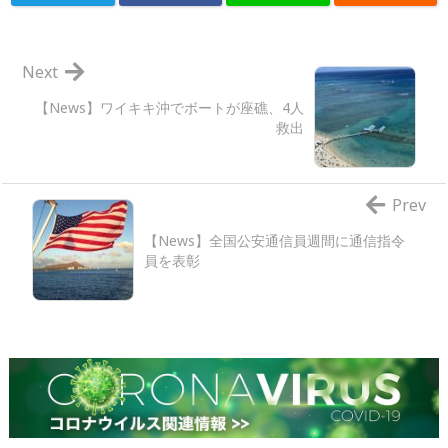
Next
【News】ワイキキ沖でボートが座礁、4人
救出
Prev
【News】全国公安通信員週間に通信指令
員を表彰