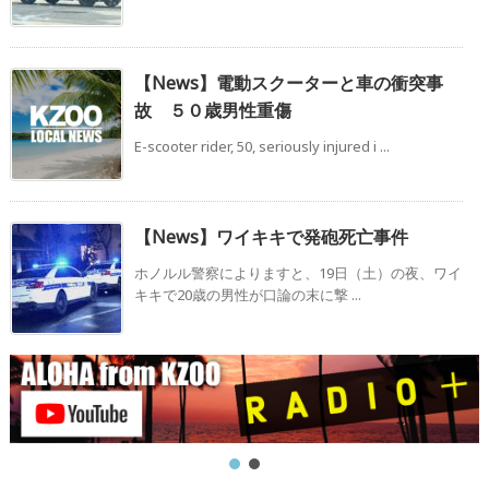
【News】電動スクーターと車の衝突事
故 ５０歳男性重傷
E-scooter rider, 50, seriously injured i ...
【News】ワイキキで発砲死亡事件
ホノルル警察によりますと、19日（土）の夜、ワイ
キキで20歳の男性が口論の末に撃 ...