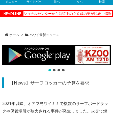
メニュー
サイドバー
前へ
次へ
検索
ティーコレクショナルセンターから勾留中の２０歳の男が脱走 情報提
HEADLINE
ホーム
>
ハワイ最新ニュース
【News】サーフロッカーの予算を要求
2021年以降、オアフ島ワイキキで複数のサーフボードラッ
クや保管場所が放火される事件が発生しました。火災で焼