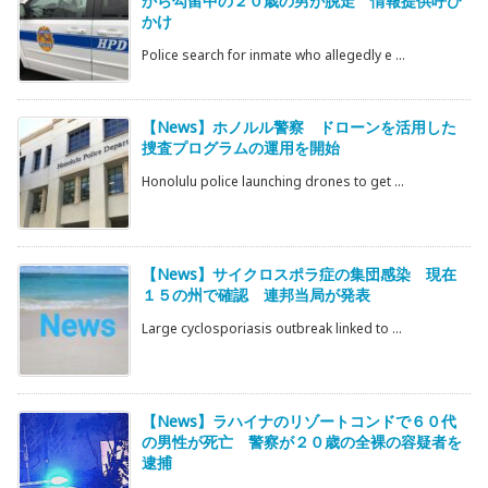
から勾留中の２０歳の男が脱走 情報提供呼び
かけ
Police search for inmate who allegedly e ...
【News】ホノルル警察 ドローンを活用した
捜査プログラムの運用を開始
Honolulu police launching drones to get ...
【News】サイクロスポラ症の集団感染 現在
１５の州で確認 連邦当局が発表
Large cyclosporiasis outbreak linked to ...
【News】ラハイナのリゾートコンドで６０代
の男性が死亡 警察が２０歳の全裸の容疑者を
逮捕