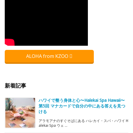
ALOHA from KZOO
新着記事
ハワイで整う身体と心〜Halekai Spa Hawaii〜
第5回 マナカードで自分の中にある答えを見つ
ける
アラモアナのすぐそばにある ハレカイ・スパ・ハワイ H
alekai Spa ウェ ...