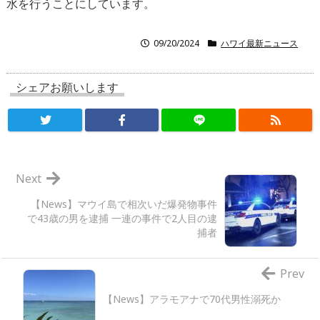
水を行うことにしています。
09/20/2024
ハワイ最新ニュース
シェアお願いします
Next
【News】マウイ島で相次いだ爆発物事件
で43歳の男を逮捕 一連の事件で2人目の逮
捕者
Prev
【News】アラモアナで70代男性溺死か