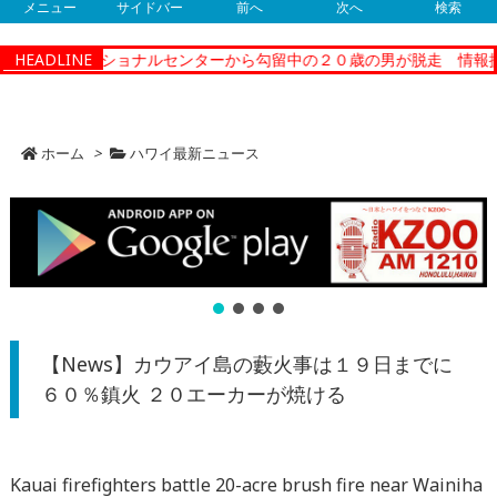
メニュー
サイドバー
前へ
次へ
検索
ティーコレクショナルセンターから勾留中の２０歳の男が脱走 情報提
HEADLINE
ホーム
>
ハワイ最新ニュース
【News】カウアイ島の藪火事は１９日までに
６０％鎮火 ２０エーカーが焼ける
Kauai firefighters battle 20-acre brush fire near Wainiha