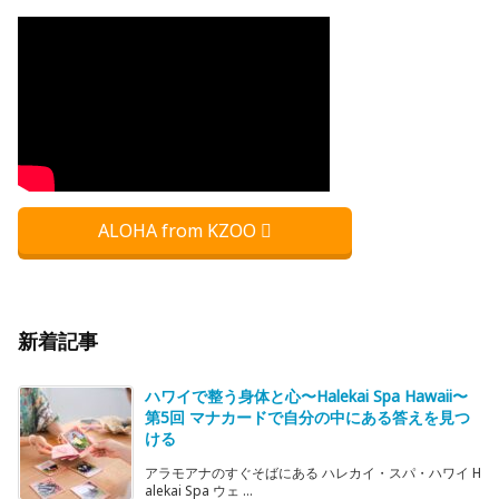
ALOHA from KZOO
新着記事
ハワイで整う身体と心〜Halekai Spa Hawaii〜
第5回 マナカードで自分の中にある答えを見つ
ける
アラモアナのすぐそばにある ハレカイ・スパ・ハワイ H
alekai Spa ウェ ...