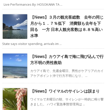
Live Performances By: HOSOKAWA TA ...
【News】３月の観光客総数 去年の同じ
月から１．７％低下 消費額も去年を下
回る 一方 日本人観光客数は８.８％高い
水準
State says visitor spending, arrivals im ...
【News】カウアイ島で海に飛び込んで行
方不明の男性救助
カウアイ島で、先週金曜日、男性がケアリアのカイ
アケアポイント沖で行方不明になり、 ...
【News】ワイマルのサイレンは誤まり
ワイマルで木曜日の朝、サイレンが一時的に鳴り響
きました。 ハワイ緊急事態管理局は ...