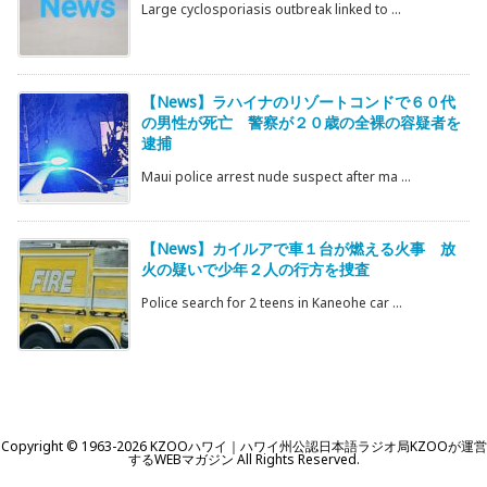
Large cyclosporiasis outbreak linked to ...
【News】ラハイナのリゾートコンドで６０代
の男性が死亡 警察が２０歳の全裸の容疑者を
逮捕
Maui police arrest nude suspect after ma ...
【News】カイルアで車１台が燃える火事 放
火の疑いで少年２人の行方を捜査
Police search for 2 teens in Kaneohe car ...
Copyright ©
1963
-2026
KZOOハワイ｜ハワイ州公認日本語ラジオ局KZOOが運営
するWEBマガジン
All Rights Reserved.