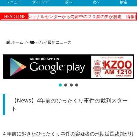
メニュー
サイドバー
前へ
次へ
検索
ティーコレクショナルセンターから勾留中の２０歳の男が脱走 情報提
HEADLINE
ホーム
>
ハワイ最新ニュース
【News】4年前のひったくり事件の裁判スター
ト
4 年前に起きたひったくり事件の容疑者の刑期延⻑裁判が月