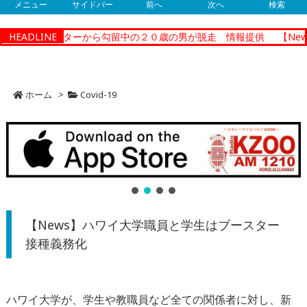
メニュー
サイドバー
前へ
次へ
検索
ショナルセンターから勾留中の２０歳の男が脱走 情報提供
HEADLINE
【New
ホーム
>
Covid-19
【News】ハワイ大学職員と学生はブースター
接種義務化
ハワイ大学が、学生や教職員など全ての関係者に対し、新