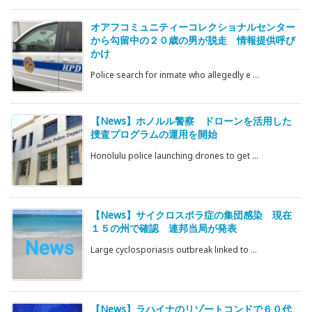
オアフコミュニティーコレクショナルセンター
から勾留中の２０歳の男が脱走 情報提供呼び
かけ
Police search for inmate who allegedly e ...
【News】ホノルル警察 ドローンを活用した
捜査プログラムの運用を開始
Honolulu police launching drones to get ...
【News】サイクロスポラ症の集団感染 現在
１５の州で確認 連邦当局が発表
Large cyclosporiasis outbreak linked to ...
【News】ラハイナのリゾートコンドで６０代