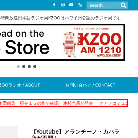
4時間放送日本語ラジオ局KZOOはハワイ州公認のラジオ局です。
ZOOラジオ / ABOUT
お問い合わせ / CONTACT
在１５の州で確認 連邦当局が発表
オアフコミュニティーコレクショ
【Youtube】アランチーノ・カハラ