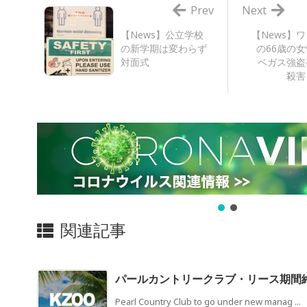
Prev
Next
【News】公立学校
【News】
の新学期は変わらず
の66歳の
対面式
ベガス強盗
殺害
関連記事
パールカントリークラブ・リース期間終
Pearl Country Club to go under new manag ...