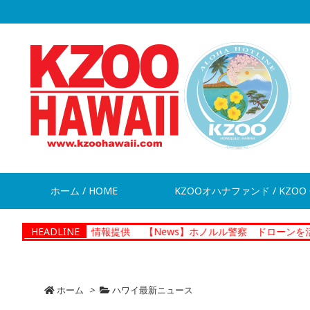
ホーム / HOME
KZOOオハナファンド / KZOO 
脱走 情報提供
HEADLINE
【News】ホノルル警察 ドローンを活用した捜査
ホーム
>
ハワイ最新ニュース