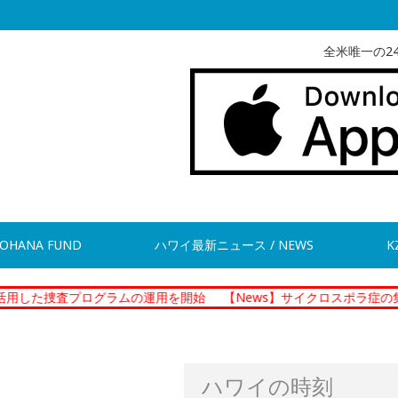
全米唯一の2
OHANA FUND
ハワイ最新ニュース / NEWS
K
プログラムの運用を開始
【News】サイクロスポラ症の集団感染 現
ハワイの時刻