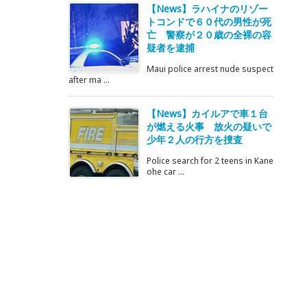
【News】ラハイナのリゾー
トコンドで６０代の男性が死
亡 警察が２０歳の全裸の容
疑者を逮捕
Maui police arrest nude suspect
after ma ...
【News】カイルアで車１台
が燃える火事 放火の疑いで
少年２人の行方を捜査
Police search for 2 teens in Kane
ohe car ...