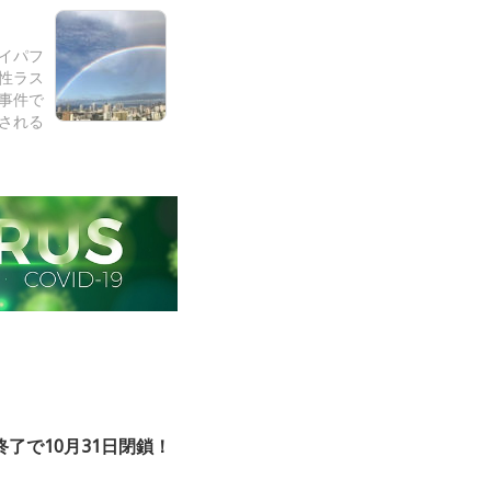
ワイパフ
女性ラス
事件で
される
了で10月31日閉鎖！