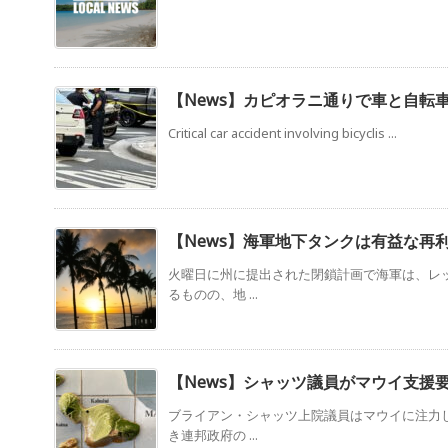
【News】カピオラニ通りで車と自転
Critical car accident involving bicyclis ...
【News】海軍地下タンクは有益な再
火曜日に州に提出された閉鎖計画で海軍は、レ
るものの、地 ...
【News】シャッツ議員がマウイ支援
ブライアン・シャッツ上院議員はマウイに注力
き連邦政府の ...