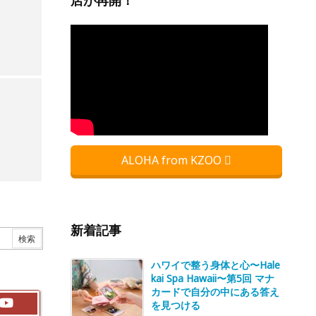
店が再開！
ALOHA from KZOO
新着記事
ハワイで整う身体と心〜Hale
kai Spa Hawaii〜第5回 マナ
カードで自分の中にある答え
を見つける