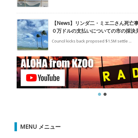
【News】リンダ二・ミエ二さん死亡
０万ドルの支払いについての市の採決
Council kicks back proposed $1.5M settle ...
MENU メニュー