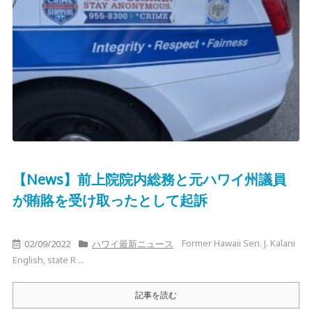
【News】前上院院内総務と元ハワイ州議員
が賄賂を受け取ったとして起訴
Former Hawaii Sen. J. Kalani
02/09/2022
ハワイ最新ニュース
English, state R ...
記事を読む