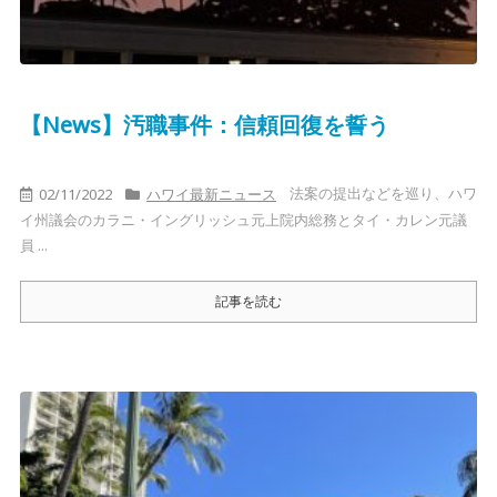
【News】汚職事件：信頼回復を誓う
法案の提出などを巡り、ハワ
02/11/2022
ハワイ最新ニュース
イ州議会のカラニ・イングリッシュ元上院内総務とタイ・カレン元議
員 ...
記事を読む