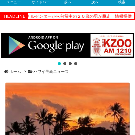
メニュー
サイドバー
前へ
次へ
検索
クショナルセンターから勾留中の２０歳の男が脱走 情報提供
HEADLINE
【Ne
ホーム
>
ハワイ最新ニュース