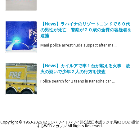
【News】ラハイナのリゾートコンドで６０代
の男性が死亡 警察が２０歳の全裸の容疑者を
逮捕
Maui police arrest nude suspect after ma ...
【News】カイルアで車１台が燃える火事 放
火の疑いで少年２人の行方を捜査
Police search for 2 teens in Kaneohe car ...
Copyright ©
1963
-2026
KZOOハワイ｜ハワイ州公認日本語ラジオ局KZOOが運営
するWEBマガジン
All Rights Reserved.