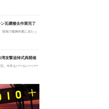
ーン瓦礫撤去作業完了
 現地で復興作業に当たっ
真珠湾攻撃追悼式典開催
た日。今年もパールハーバー