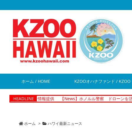
ホーム / HOME
KZOOオハナファンド / KZOO 
脱走 情報提供
HEADLINE
【News】ホノルル警察 ドローンを活用した捜査
ホーム
>
ハワイ最新ニュース