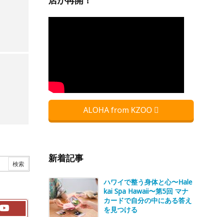
店が再開！
ALOHA from KZOO
新着記事
ハワイで整う身体と心〜Hale
kai Spa Hawaii〜第5回 マナ
カードで自分の中にある答え
を見つける