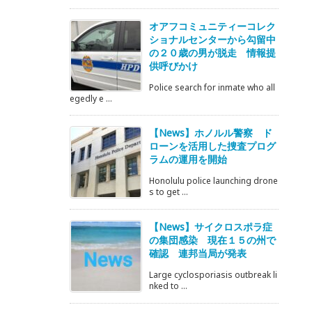
オアフコミュニティーコレク
ショナルセンターから勾留中
の２０歳の男が脱走 情報提
供呼びかけ
Police search for inmate who all
egedly e ...
【News】ホノルル警察 ド
ローンを活用した捜査プログ
ラムの運用を開始
Honolulu police launching drone
s to get ...
【News】サイクロスポラ症
の集団感染 現在１５の州で
確認 連邦当局が発表
Large cyclosporiasis outbreak li
nked to ...