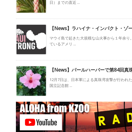
日）までの直近 ...
【News】ラハイナ・インパクト・ゾ
マウイ島で起きた大規模な山火事から１年余り。
ているアメリ ...
【News】パールハーバーで第84回
12月7日は、日本軍による真珠湾攻撃が行われ
国立記念館 ...