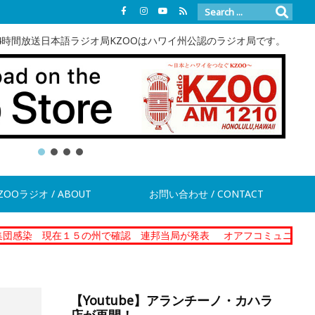
4時間放送日本語ラジオ局KZOOはハワイ州公認のラジオ局です。
ZOOラジオ / ABOUT
お問い合わせ / CONTACT
在１５の州で確認 連邦当局が発表
オアフコミュニティーコレクショ
【Youtube】アランチーノ・カハラ