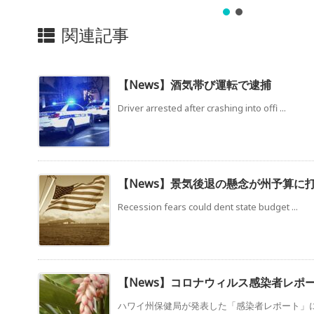
関連記事
【News】酒気帯び運転で逮捕
Driver arrested after crashing into offi ...
【News】景気後退の懸念が州予算に
Recession fears could dent state budget ...
【News】コロナウィルス感染者レポ
ハワイ州保健局が発表した「感染者レポート」