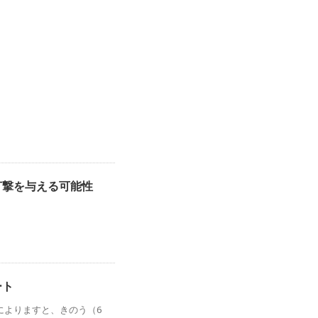
打撃を与える可能性
ート
によりますと、きのう（6