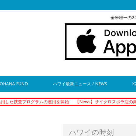
全米唯一の2
OHANA FUND
ハワイ最新ニュース / NEWS
K
プログラムの運用を開始
【News】サイクロスポラ症の集団感染 現
ハワイの時刻