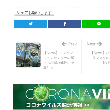
シェアお願いします
Prev
Next
【News】コンベン
【News】
ションセンターの屋
長マスクの
上の水漏れ修理に予
呼び
算計上