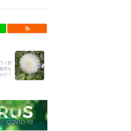
ハワイ郡
着用を
かけ！