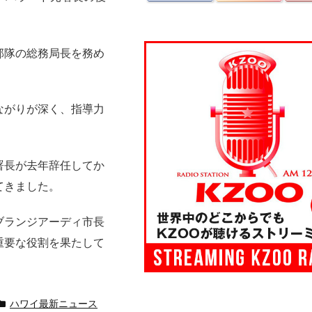
部隊の総務局長を務め
ながりが深く、指導力
署長が去年辞任してか
てきました。
ブランジアーディ市長
重要な役割を果たして
ハワイ最新ニュース