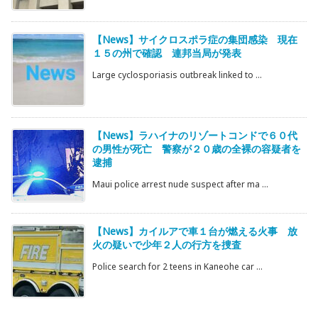
【News】サイクロスポラ症の集団感染 現在
１５の州で確認 連邦当局が発表
Large cyclosporiasis outbreak linked to ...
【News】ラハイナのリゾートコンドで６０代
の男性が死亡 警察が２０歳の全裸の容疑者を
逮捕
Maui police arrest nude suspect after ma ...
【News】カイルアで車１台が燃える火事 放
火の疑いで少年２人の行方を捜査
Police search for 2 teens in Kaneohe car ...