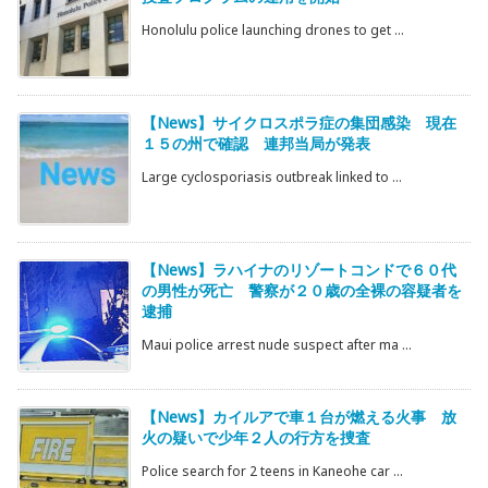
Honolulu police launching drones to get ...
【News】サイクロスポラ症の集団感染 現在
１５の州で確認 連邦当局が発表
Large cyclosporiasis outbreak linked to ...
【News】ラハイナのリゾートコンドで６０代
の男性が死亡 警察が２０歳の全裸の容疑者を
逮捕
Maui police arrest nude suspect after ma ...
【News】カイルアで車１台が燃える火事 放
火の疑いで少年２人の行方を捜査
Police search for 2 teens in Kaneohe car ...