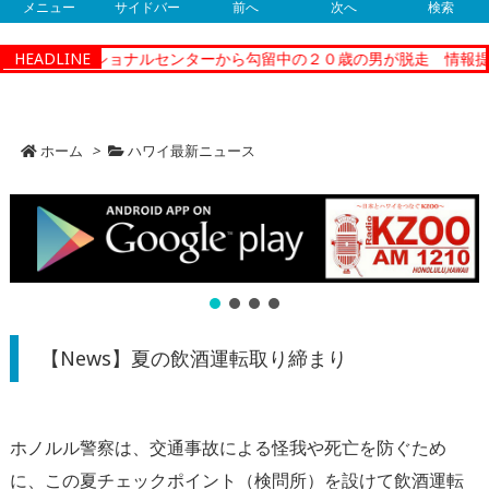
メニュー
サイドバー
前へ
次へ
検索
ィーコレクショナルセンターから勾留中の２０歳の男が脱走 情報提供
HEADLINE
ホーム
>
ハワイ最新ニュース
【News】夏の飲酒運転取り締まり
ホノルル警察は、交通事故による怪我や死亡を防ぐため
に、この夏チェックポイント（検問所）を設けて飲酒運転