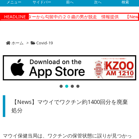
メニュー
サイドバー
前へ
次へ
検索
ョナルセンターから勾留中の２０歳の男が脱走 情報提供
HEADLINE
【News
ホーム
>
Covid-19
【News】マウイでワクチン約1400回分を廃棄
処分
マウイ保健当局は、ワクチンの保管状態に誤りが見つかっ