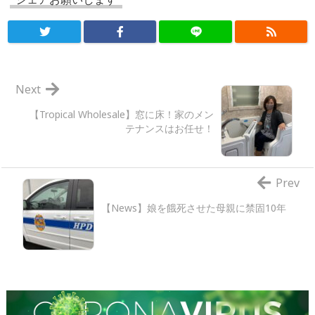
Next
【Tropical Wholesale】窓に床！家のメン
テナンスはお任せ！
Prev
【News】娘を餓死させた母親に禁固10年