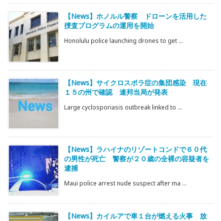
【News】ホノルル警察 ドローンを活用した
捜査プログラムの運用を開始
Honolulu police launching drones to get ...
【News】サイクロスポラ症の集団感染 現在
１５の州で確認 連邦当局が発表
Large cyclosporiasis outbreak linked to ...
【News】ラハイナのリゾートコンドで６０代
の男性が死亡 警察が２０歳の全裸の容疑者を
逮捕
Maui police arrest nude suspect after ma ...
【News】カイルアで車１台が燃える火事 放