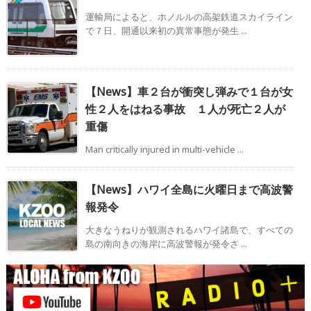
運輸局によると、ホノルルの高架鉄道スカイライン
で７日、開通以来初の異常事態が発生 ...
【News】車２台が衝突し弾みで１台が女
性２人をはねる事故 １人が死亡２人が
重傷
Man critically injured in multi-vehicle ...
【News】ハワイ全島に火曜日まで高波警
報発令
大きなうねりが観測されるハワイ諸島で、すべての
島の南向きの海岸に高波警報が発令さ ...