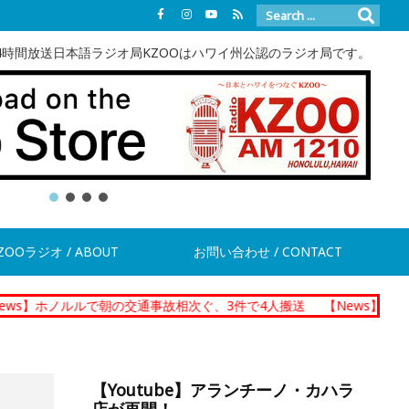
4時間放送日本語ラジオ局KZOOはハワイ州公認のラジオ局です。
ZOOラジオ / ABOUT
お問い合わせ / CONTACT
ルルで朝の交通事故相次ぐ、3件で4人搬送
【News】ダニエル・K・
【Youtube】アランチーノ・カハラ