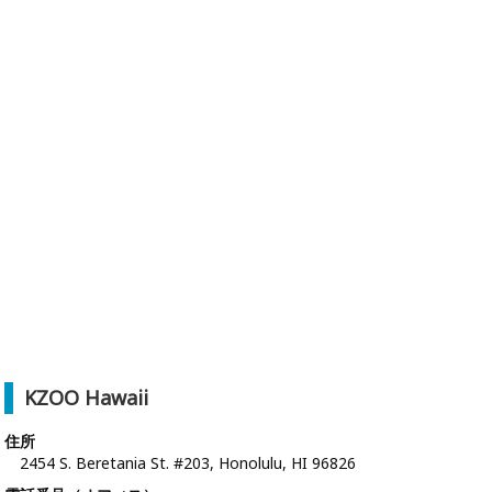
KZOO Hawaii
住所
2454 S. Beretania St. #203, Honolulu, HI 96826