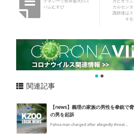
テネシーで世界最大のス
カピオラニ
パムむすび
カルセンタ
護師達はス
キを
関連記事
【news】義理の家族の男性を拳銃で
の男を起訴
Pahoa man charged after allegedly threat ...