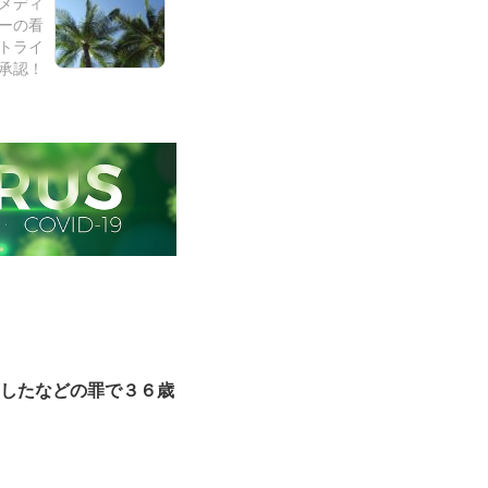
メディ
ーの看
トライ
承認！
脅したなどの罪で３６歳