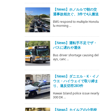
【News】ホノルルで朝の交
通事故相次ぐ、3件で4人搬送
EMS respond to multiple Honolu
lu morning ...
【News】運転手不足でザ・
バスに遅れや運休
Bus driver shortage causing del
ays, canc ...
【News】ダニエル・K・イノ
ウエ・ハイウェイで取り締ま
り、違反切符283件
Hawaii Island police issue nearly
300 DK ...
【News】カイルアの小学校