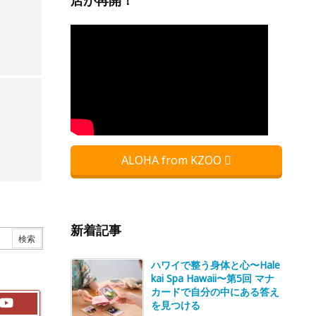
店が再開！
ALOHA from KZOO
新着記事
ハワイで整う身体と心〜Hale
kai Spa Hawaii〜第5回 マナ
カードで自分の中にある答え
を見つける