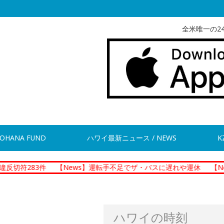
全米唯一の2
OHANA FUND
ハワイ最新ニュース / NEWS
K
件
【News】運転手不足でザ・バスに遅れや運休
【News】ホノ
ハワイの時刻