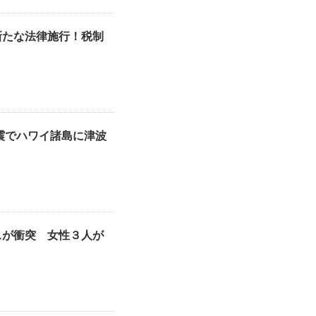
新たな法律施行！税制
地震でハワイ諸島に津波
スが衝突 女性３人が