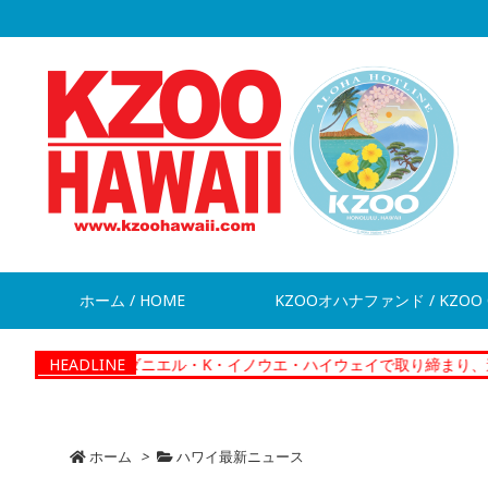
ホーム / HOME
KZOOオハナファンド / KZOO 
ews】ダニエル・K・イノウエ・ハイウェイで取り締まり、違反切符283
HEADLINE
ホーム
>
ハワイ最新ニュース