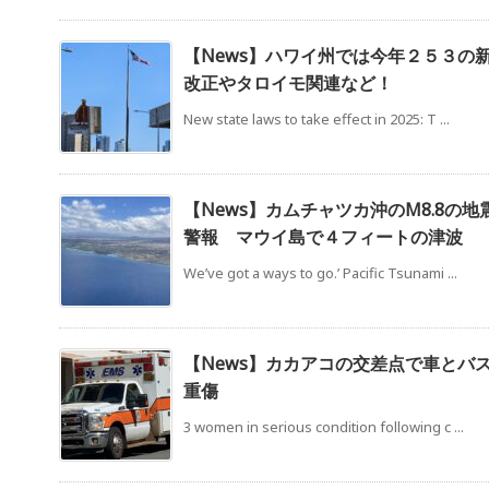
【News】ハワイ州では今年２５３の
改正やタロイモ関連など！
New state laws to take effect in 2025: T ...
【News】カムチャツカ沖のM8.8の
警報 マウイ島で４フィートの津波
We’ve got a ways to go.’ Pacific Tsunami ...
【News】カカアコの交差点で車とバ
重傷
3 women in serious condition following c ...