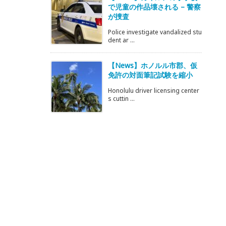
で児童の作品壊される – 警察
が捜査
Police investigate vandalized stu
dent ar ...
【News】ホノルル市郡、仮
免許の対面筆記試験を縮小
Honolulu driver licensing center
s cuttin ...