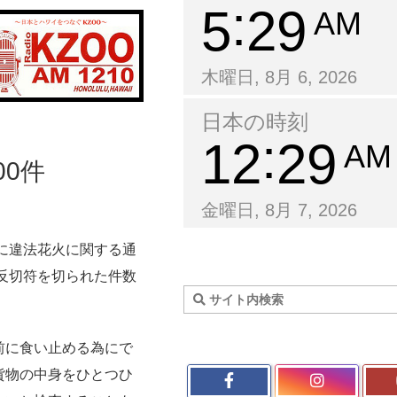
5
29
AM
木曜日, 8月 6, 2026
日本の時刻
12
29
AM
00件
金曜日, 8月 7, 2026
日に違法花火に関する通
違反切符を切られた件数
前に食い止める為にで
貨物の中身をひとつひ