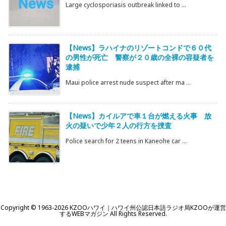
Large cyclosporiasis outbreak linked to ...
【News】ラハイナのリゾートコンドで６０代
の男性が死亡 警察が２０歳の全裸の容疑者を
逮捕
Maui police arrest nude suspect after ma ...
【News】カイルアで車１台が燃える火事 放
火の疑いで少年２人の行方を捜査
Police search for 2 teens in Kaneohe car ...
Copyright ©
1963
-2026
KZOOハワイ｜ハワイ州公認日本語ラジオ局KZOOが運営
するWEBマガジン
All Rights Reserved.