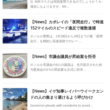
Q: N95マスクは何回使用できるのでしょうか？ A：
場合にもよりますが、N9 ...
【News】カポレイの「夜間走行」で時速
152マイルのスピード違反で複数逮捕
ホノルル警察は、3月28日から29日までの夜「夜間
走行」を標的に高速道路でのレー ...
【News】市議会議員が昇給案を拒否
ホノルル市議会の9人の議員は、先月提示された給
与委員会の3％の昇給案を正式に拒否 ...
【News】イゲ知事レイバーウイークエン
ドの人の集まり避けるよう呼びかけ
Governor pleads with residents to avoid ...