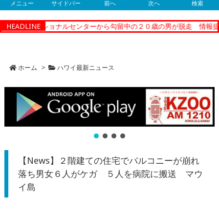
メニュー
サイドバー
前へ
次へ
検索
ィーコレクショナルセンターから勾留中の２０歳の男が脱走 情報提供
HEADLINE
ホーム
>
ハワイ最新ニュース
【News】２階建ての住宅でバルコニーが崩れ
落ち男女６人がケガ ５人を病院に搬送 マウ
イ島