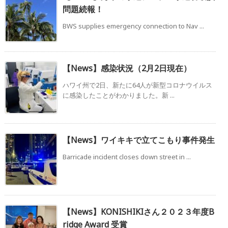
問題続報！
BWS supplies emergency connection to Nav ...
【News】感染状況（2月2日現在）
ハワイ州で2日、新たに64人が新型コロナウイルス
に感染したことがわかりました。新 ...
【News】ワイキキで立てこもり事件発生
Barricade incident closes down street in ...
【News】KONISHIKIさん２０２３年度B
ridge Award 受賞