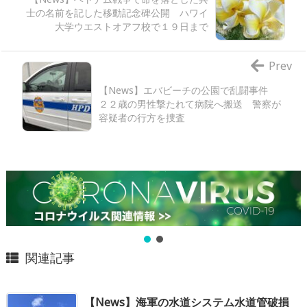
士の名前を記した移動記念碑公開 ハワイ
大学ウエストオアフ校で１９日まで
Prev
【News】エバビーチの公園で乱闘事件
２２歳の男性撃たれて病院へ搬送 警察が
容疑者の行方を捜査
関連記事
【News】海軍の水道システム水道管破損