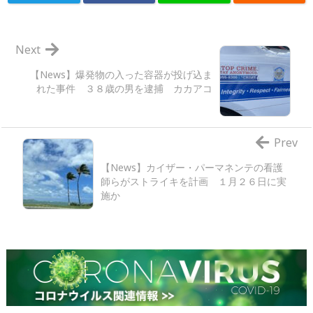
Next
【News】爆発物の入った容器が投げ込ま
れた事件 ３８歳の男を逮捕 カカアコ
Prev
【News】カイザー・パーマネンテの看護
師らがストライキを計画 １月２６日に実
施か