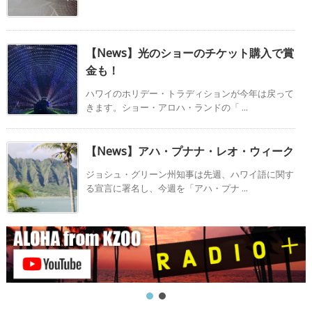
【News】光のショーのチケット購入で賞
金も！
ハワイのホリデー・トラディションが今年は戻って
きます。ショー・アロハ・ランドの「 ...
【News】アハ・プナナ・レオ・ウィーク
ジョシュ・グリーン州知事は先週、ハワイ語に関す
る宣言に署名し、今週を「アハ・プナ ...