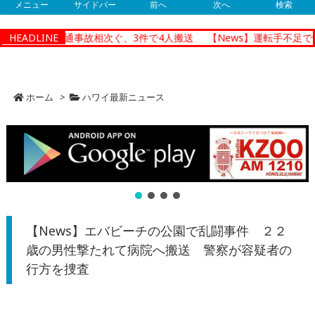
メニュー
サイドバー
前へ
次へ
検索
ノルルで朝の交通事故相次ぐ、3件で4人搬送
HEADLINE
【News】運転手不足で
ホーム
>
ハワイ最新ニュース
【News】エバビーチの公園で乱闘事件 ２２
歳の男性撃たれて病院へ搬送 警察が容疑者の
行方を捜査