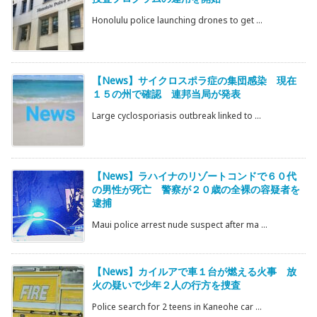
Honolulu police launching drones to get ...
【News】サイクロスポラ症の集団感染 現在
１５の州で確認 連邦当局が発表
Large cyclosporiasis outbreak linked to ...
【News】ラハイナのリゾートコンドで６０代
の男性が死亡 警察が２０歳の全裸の容疑者を
逮捕
Maui police arrest nude suspect after ma ...
【News】カイルアで車１台が燃える火事 放
火の疑いで少年２人の行方を捜査
Police search for 2 teens in Kaneohe car ...