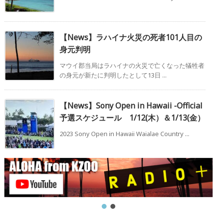
【News】ラハイナ火災の死者101人目の
身元判明
マウイ郡当局はラハイナの火災で亡くなった犠牲者
の身元が新たに判明したとして13日 ...
【News】Sony Open in Hawaii -Official
予選スケジュール 1/12(木）＆1/13(金）
2023 Sony Open in Hawaii Waialae Country ...