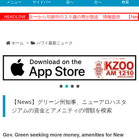
メニュー
サイドバー
前へ
次へ
検索
ショナルセンターから勾留中の２０歳の男が脱走 情報提供
HEADLINE
【New
ホーム
>
ハワイ最新ニュース
【News】グリーン州知事、ニューアロハスタ
ジアムの資金とアメニティの増額を模索
Gov. Green seeking more money, amenities for New