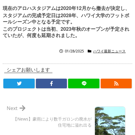
2020
12
現在のアロハスタジアムは
年
月から撤去が決定し、
2028
スタジアムの完成予定日は
年、ハワイ大学のフットボ
ールシーズン中となる予定です。
2023
このプロジェクトは当初、
年秋のオープンが予定され
ていたが、何度も延期されました。
01/28/2025
ハワイ最新ニュース
シェアお願いします
Next
【News】豪雨により数千ガロンの廃水が
住宅地に溢れ出る