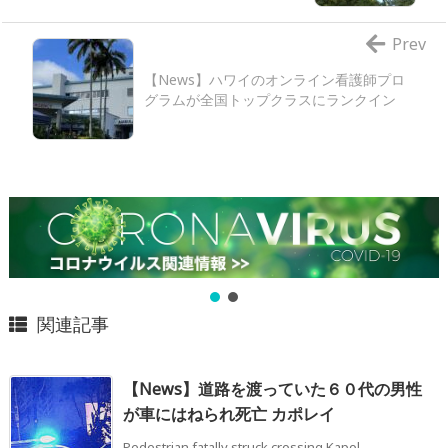
Prev
【News】ハワイのオンライン看護師プロ
グラムが全国トップクラスにランクイン
関連記事
【News】道路を渡っていた６０代の男性
が車にはねられ死亡 カポレイ
Pedestrian fatally struck crossing Kapol ...