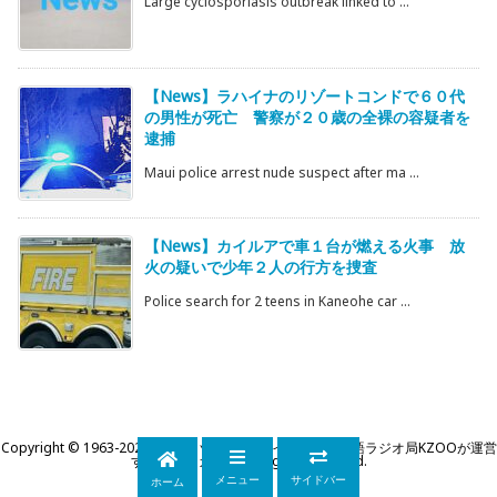
Large cyclosporiasis outbreak linked to ...
【News】ラハイナのリゾートコンドで６０代
の男性が死亡 警察が２０歳の全裸の容疑者を
逮捕
Maui police arrest nude suspect after ma ...
【News】カイルアで車１台が燃える火事 放
火の疑いで少年２人の行方を捜査
Police search for 2 teens in Kaneohe car ...
Copyright ©
1963
-2026
KZOOハワイ｜ハワイ州公認日本語ラジオ局KZOOが運営
するWEBマガジン
All Rights Reserved.
メニュー
サイドバー
ホーム