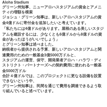
Aloha Stadium
グリーン州知事、ニューアロハスタジアムの資金とアメニ
ティの増額を模索
ジョシュ・グリーン知事は、新しいアロハスタジアムの資
4
金
億ドルに寄付金を追加したいと考えています。
4
「私たちには
億ドルがあります。屋根のある美しいスタジ
6
8
アムを建設するには、少なくとも
億ドルから
億ドルの資
金があったほうがいいでしょう」
とグリーン知事は述べました。
納税者から提供される予算、新しいアロハスタジアムと関
3
5000
連費用のための一般基金
億
万ドルと、
スタジアムの運営、保守、開発業者アロハ・ハラワ・ディ
ストリクト・パートナーズへの契約費用に使われる一般基
5000
金
万ドル
合計４億ドルでは、このプロジェクトに更なる設備を設置
できないという中、
グリーン州知事は、民間を通じて費用を調達できるよう
取
り組んでいると述べています。