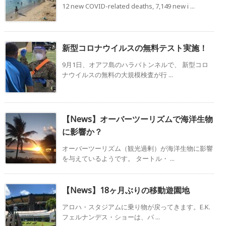
12 new COVID-related deaths, 7,149 new i ...
新型コロナウイルスの無料テスト実施！
9月1日、オアフ島のハラバトンネルで、 新型コロ
ナウイルスの無料の大規模検査が行 ...
【News】オーバーツーリズムで海洋生物
に影響か？
オーバーツーリズム（観光過剰）が海洋生物に影響
を与えているようです。 タートル・ ...
【News】18ヶ月ぶりの移動遊園地
アロハ・スタジアムに乗り物が戻ってきます。E.K.
フェルナンデス・ショーは、パ ...