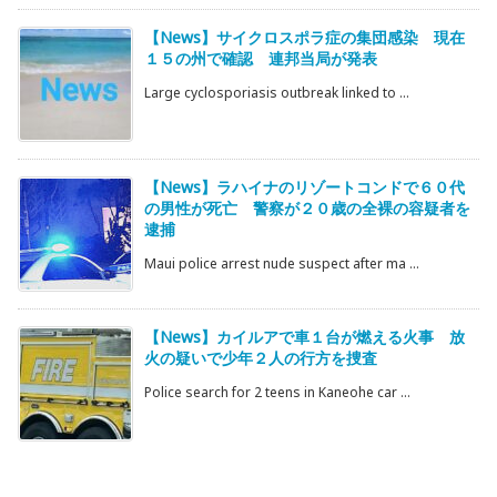
【News】サイクロスポラ症の集団感染 現在
１５の州で確認 連邦当局が発表
Large cyclosporiasis outbreak linked to ...
【News】ラハイナのリゾートコンドで６０代
の男性が死亡 警察が２０歳の全裸の容疑者を
逮捕
Maui police arrest nude suspect after ma ...
【News】カイルアで車１台が燃える火事 放
火の疑いで少年２人の行方を捜査
Police search for 2 teens in Kaneohe car ...