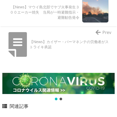
【News】マウイ島北部でヤブ火事発生３
００エーカー焼失 当局が一時避難指示・
避難勧告発令
Prev
【News】カイザー・パーマネンテの労働者がス
トライキ承認
関連記事