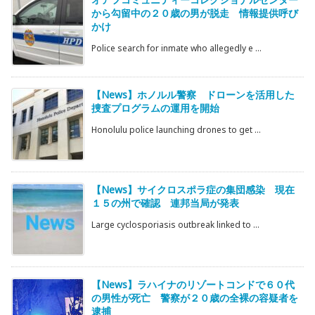
から勾留中の２０歳の男が脱走 情報提供呼び
かけ
Police search for inmate who allegedly e ...
【News】ホノルル警察 ドローンを活用した
捜査プログラムの運用を開始
Honolulu police launching drones to get ...
【News】サイクロスポラ症の集団感染 現在
１５の州で確認 連邦当局が発表
Large cyclosporiasis outbreak linked to ...
【News】ラハイナのリゾートコンドで６０代
の男性が死亡 警察が２０歳の全裸の容疑者を
逮捕