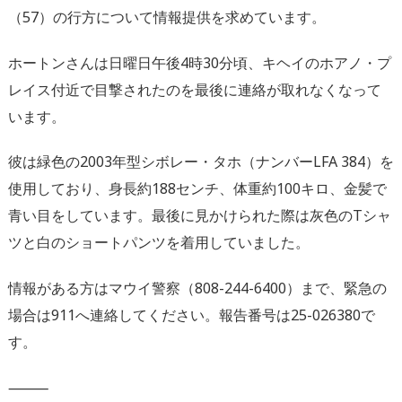
（57）の行方について情報提供を求めています。
ホートンさんは
日曜日午後4時30分頃
、キヘイのホアノ・プ
レイス付近で目撃されたのを最後に連絡が取れなくなって
います。
彼は緑色の2003年型シボレー・タホ（ナンバーLFA 384）を
使用しており、身長約188センチ、体重約100キロ、金髪で
青い目をしています。最後に見かけられた際は灰色のTシャ
ツと白のショートパンツを着用していました。
情報がある方はマウイ警察（
808-244-6400
）まで、緊急の
場合は911へ連絡してください。報告番号は
25-026380
で
す。
⸻