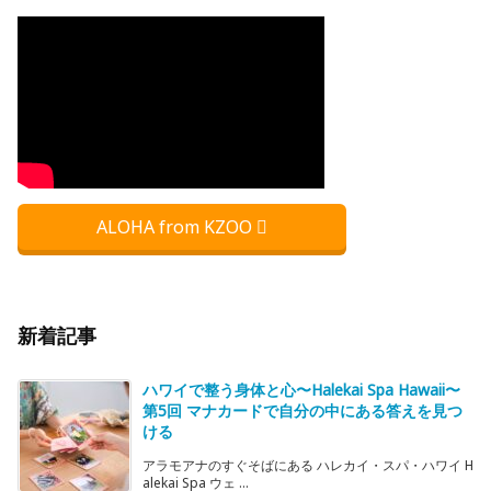
ALOHA from KZOO
新着記事
ハワイで整う身体と心〜Halekai Spa Hawaii〜
第5回 マナカードで自分の中にある答えを見つ
ける
アラモアナのすぐそばにある ハレカイ・スパ・ハワイ H
alekai Spa ウェ ...