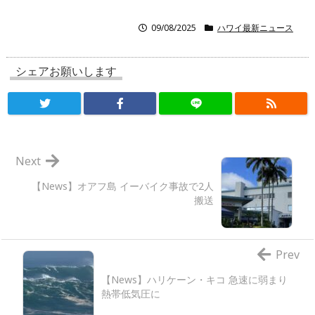
09/08/2025
ハワイ最新ニュース
シェアお願いします
Next
【News】オアフ島 イーバイク事故で2人
搬送
Prev
【News】ハリケーン・キコ 急速に弱まり
熱帯低気圧に