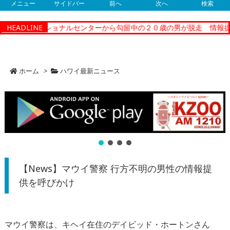
メニュー
サイドバー
前へ
次へ
検索
ィーコレクショナルセンターから勾留中の２０歳の男が脱走 情報提供
HEADLINE
ホーム
>
ハワイ最新ニュース
【News】マウイ警察 行方不明の男性の情報提
供を呼びかけ
マウイ警察は、キヘイ在住のデイビッド・ホートンさん