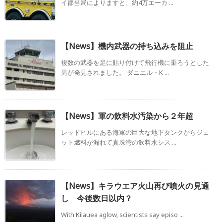
イ郡当局によりますと、約4万エーカ ...
【News】機内武器の持ち込みを阻止
複数の武器を足に貼り付けて飛行機に乗ろうとした
男が発見されました。 ダニエル・K ...
【News】軍の飲料水汚染から２年超
レッドヒルにある海軍の巨大な地下タンクからジェ
ット燃料が漏れて真珠湾の飲料水シス ...
【News】キラウエア火山再び噴火の見通
し 今後数日以内？
With Kilauea aglow, scientists say episo ...