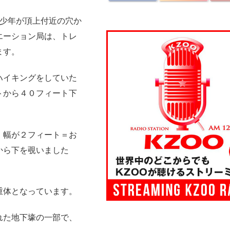
が少年が頂上付近の穴か
エーション局は、トレ
ます。
ハイキングをしていた
トから４０フィート下
、幅が２フィート＝お
から下を覗いました
重体となっています。
れた地下壕の一部で、