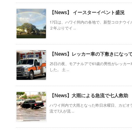
【News】 イースターイベント盛況
17日は、ハワイ州内の各地で、新型コロナウイ
２年ぶりでイ ...
【News】レッカー車の下敷きになっ
25日の夜、モアナルアで61歳の男性がレッカ
した。 土 ...
【News】大雨による急流で七人救助
ハワイ州内で大雨となった昨日水曜日、カピオラ
流で7人が流 ...