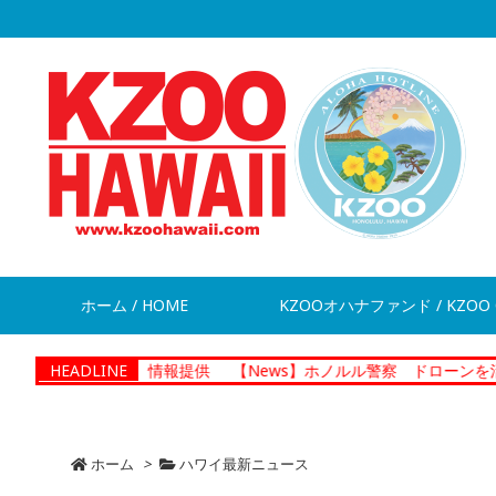
ホーム / HOME
KZOOオハナファンド / KZOO 
脱走 情報提供
HEADLINE
【News】ホノルル警察 ドローンを活用した捜査
ホーム
>
ハワイ最新ニュース