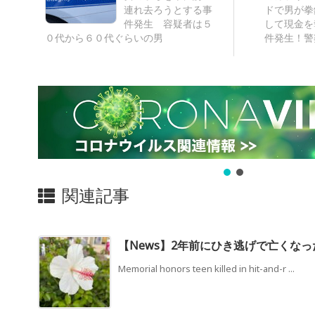
連れ去ろうとする事
ドで男が拳
件発生 容疑者は５
して現金を
０代から６０代ぐらいの男
件発生！警
関連記事
【News】2年前にひき逃げで亡くなっ
Memorial honors teen killed in hit-and-r ...