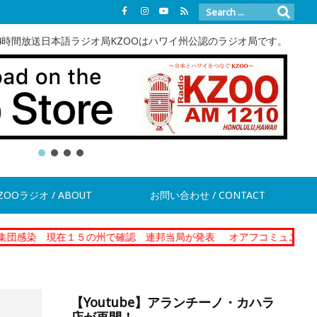
4時間放送日本語ラジオ局KZOOはハワイ州公認のラジオ局です。
ZOOラジオ / ABOUT
お問い合わせ / CONTACT
在１５の州で確認 連邦当局が発表
オアフコミュニティーコレクショ
【Youtube】アランチーノ・カハラ