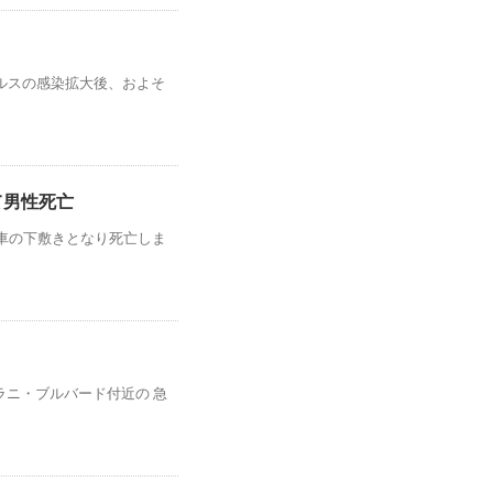
ルスの感染拡大後、およそ
て男性死亡
ー車の下敷きとなり死亡しま
ニ・ブルバード付近の 急