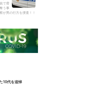
銃で脅
奪う事
察が男の行方を捜査！！
た10代を追悼