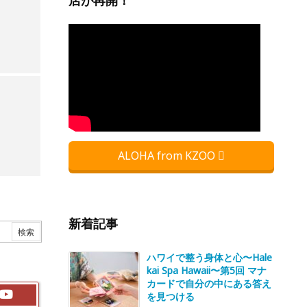
店が再開！
ALOHA from KZOO
新着記事
ハワイで整う身体と心〜Hale
kai Spa Hawaii〜第5回 マナ
カードで自分の中にある答え
を見つける