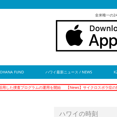
全米唯一の2
OHANA FUND
ハワイ最新ニュース / NEWS
K
プログラムの運用を開始
【News】サイクロスポラ症の集団感染 現
ハワイの時刻