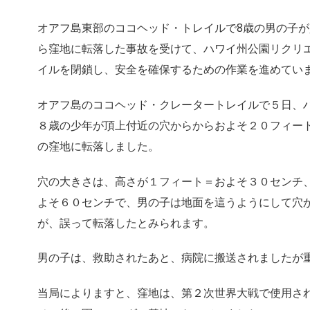
オアフ島東部のココヘッド・トレイルで8歳の男の子
ら窪地に転落した事故を受けて、ハワイ州公園リクリ
イルを閉鎖し、安全を確保するための作業を進めてい
オアフ島のココヘッド・クレータートレイルで５日、
８歳の少年が頂上付近の穴からからおよそ２０フィー
の窪地に転落しました。
穴の大きさは、高さが１フィート＝およそ３０センチ
よそ６０センチで、男の子は地面を這うようにして穴
が、誤って転落したとみられます。
男の子は、救助されたあと、病院に搬送されましたが
当局によりますと、窪地は、第２次世界大戦で使用さ