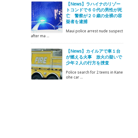
【News】ラハイナのリゾー
トコンドで６０代の男性が死
亡 警察が２０歳の全裸の容
疑者を逮捕
Maui police arrest nude suspect
after ma ...
【News】カイルアで車１台
が燃える火事 放火の疑いで
少年２人の行方を捜査
Police search for 2 teens in Kane
ohe car ...