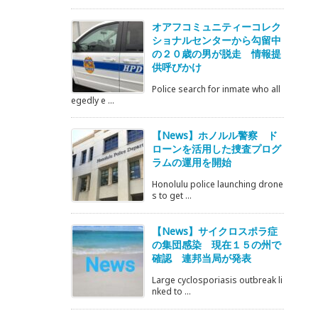
オアフコミュニティーコレク
ショナルセンターから勾留中
の２０歳の男が脱走 情報提
供呼びかけ
Police search for inmate who all
egedly e ...
【News】ホノルル警察 ド
ローンを活用した捜査プログ
ラムの運用を開始
Honolulu police launching drone
s to get ...
【News】サイクロスポラ症
の集団感染 現在１５の州で
確認 連邦当局が発表
Large cyclosporiasis outbreak li
nked to ...