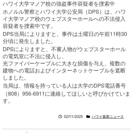
ハワイ大学マノア校の強盗事件容疑者を捜索中
DPS
ホノルル警察とハワイ大学公安局（
）は、ハワ
イ大学マノア校のウェブスターホールへの不法侵入
容疑者を捜索中です。
DPS
11
30
当局によりますと、事件は土曜日の午前
時
分頃に発生しました。
DPS
によりますと、不審人物がウェブスターホール
の電気室に不法に侵入し、
光ファイバーケーブルに大きな損傷を与え、複数の
建物への電話およびインターネットケーブルを遮断
しました。
DPS
当局は、情報を持っている人は大学の
電話番号
808
956-6911
（
）
に連絡してほしいと呼びかけていま
す。
02/11/2025
ハワイ最新ニュース