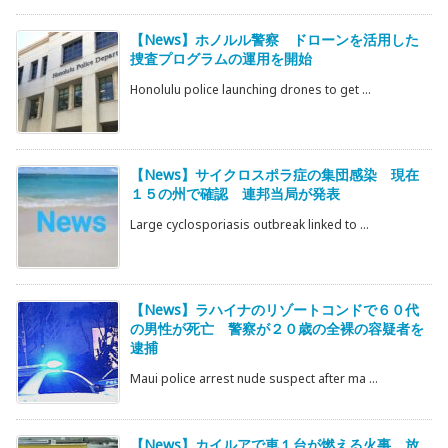
【News】ホノルル警察 ドローンを活用した
捜査プログラムの運用を開始
Honolulu police launching drones to get ...
【News】サイクロスポラ症の集団感染 現在
１５の州で確認 連邦当局が発表
Large cyclosporiasis outbreak linked to ...
【News】ラハイナのリゾートコンドで６０代
の男性が死亡 警察が２０歳の全裸の容疑者を
逮捕
Maui police arrest nude suspect after ma ...
【News】カイルアで車１台が燃える火事 放