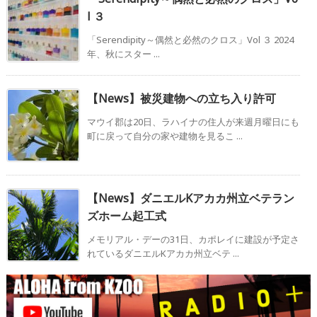
l ３
「Serendipity～偶然と必然のクロス」Vol ３ 2024
年、秋にスター ...
【News】被災建物への立ち入り許可
マウイ郡は20日、ラハイナの住人が来週月曜日にも
町に戻って自分の家や建物を見るこ ...
【News】ダニエルKアカカ州立ベテラン
ズホーム起工式
メモリアル・デーの31日、カポレイに建設が予定さ
れているダニエルKアカカ州立ベテ ...