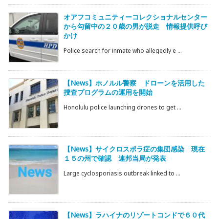
オアフコミュニティーコレクショナルセンター
から勾留中の２０歳の男が脱走 情報提供呼び
かけ
Police search for inmate who allegedly e ...
【News】ホノルル警察 ドローンを活用した
捜査プログラムの運用を開始
Honolulu police launching drones to get ...
【News】サイクロスポラ症の集団感染 現在
１５の州で確認 連邦当局が発表
Large cyclosporiasis outbreak linked to ...
【News】ラハイナのリゾートコンドで６０代