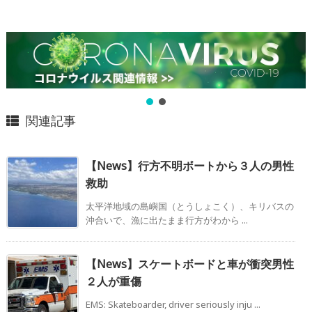
関連記事
【News】行方不明ボートから３人の男性
救助
太平洋地域の島嶼国（とうしょこく）、キリバスの
沖合いで、漁に出たまま行方がわから ...
【News】スケートボードと車が衝突男性
２人が重傷
EMS: Skateboarder, driver seriously inju ...