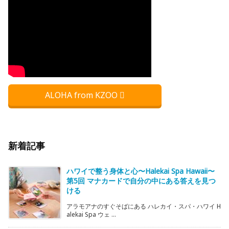
ALOHA from KZOO
新着記事
ハワイで整う身体と心〜Halekai Spa Hawaii〜
第5回 マナカードで自分の中にある答えを見つ
ける
アラモアナのすぐそばにある ハレカイ・スパ・ハワイ H
alekai Spa ウェ ...