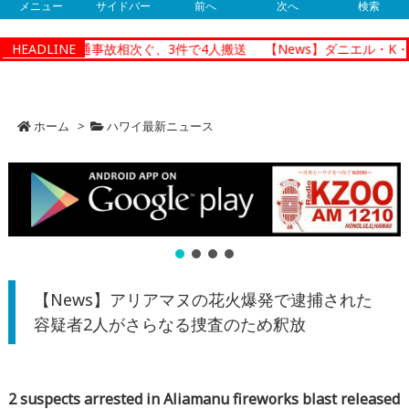
メニュー
サイドバー
前へ
次へ
検索
ルルで朝の交通事故相次ぐ、3件で4人搬送
HEADLINE
【News】ダニエル・K・
ホーム
>
ハワイ最新ニュース
【News】アリアマヌの花火爆発で逮捕された
容疑者2人がさらなる捜査のため釈放
2 suspects arrested in Aliamanu fireworks blast released