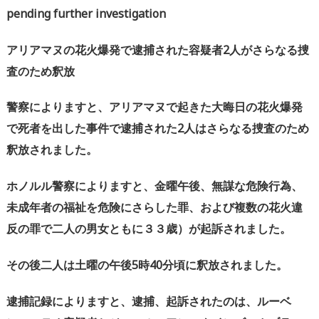
pending further investigation
アリアマヌの花火爆発で逮捕された容疑者
2
人がさらなる捜
査のため釈放
警察によりますと、アリアマヌで起きた大晦日の花火爆発
で死者を出した事件で逮捕された
2
人はさらなる捜査のため
釈放されました。
ホノルル警察によりますと、金曜午後、無謀な危険行為、
未成年者の福祉を危険にさらした罪、および複数の花火違
反の罪で二人の男女ともに３３歳）が起訴されました。
その後二人は土曜の午後
5
時
40
分頃に釈放されました。
逮捕記録によりますと、逮捕、起訴されたのは、ルーベ