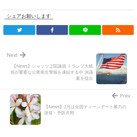
シェアお願いします
Next
【News】シャッツ上院議員 トランプ大統
領が重要な公衆衛生警報を凍結する中 決議
案を提出
Prev
【News】2月は全国ティーンデート暴力の
啓発・予防月間