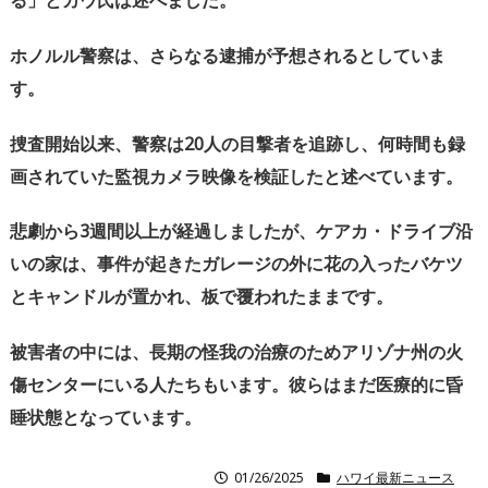
る」とカウ氏は述べました。
ホノルル警察は、さらなる逮捕が予想されるとしていま
す。
捜査開始以来、警察は
20
人の目撃者を追跡し、何時間も録
画されていた監視カメラ映像を検証したと述べています。
悲劇から
3
週間以上が経過しましたが、ケアカ・ドライブ沿
いの家は、事件が起きたガレージの外に花の入ったバケツ
とキャンドルが置かれ、板で覆われたままです。
被害者の中には、長期の怪我の治療のためアリゾナ州の火
傷センターにいる人たちもいます。彼らはまだ医療的に昏
睡状態となっています。
01/26/2025
ハワイ最新ニュース