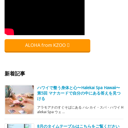
ALOHA from KZOO
新着記事
ハワイで整う身体と心〜Halekai Spa Hawaii〜
第5回 マナカードで自分の中にある答えを見つ
ける
アラモアナのすぐそばにある ハレカイ・スパ・ハワイ H
alekai Spa ウェ ...
8月のタイムテーブルはこちらをご覧ください