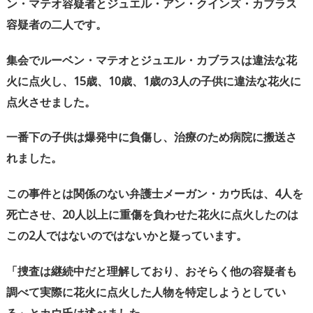
ン・マテオ容疑者とジュエル・アン・クインズ・カブラス
容疑者の二人です。
集会でルーベン・マテオとジュエル・カブラスは違法な花
火に点火し、
15
歳、
10
歳、
1
歳の
3
人の子供に違法な花火に
点火させました。
一番下の子供は爆発中に負傷し、治療のため病院に搬送さ
れました。
この事件とは関係のない弁護士メーガン・カウ氏は、
4
人を
死亡させ、
20
人以上に重傷を負わせた花火に点火したのは
この
2
人ではないのではないかと疑っています。
「捜査は継続中だと理解しており、おそらく他の容疑者も
調べて実際に花火に点火した人物を特定しようとしてい