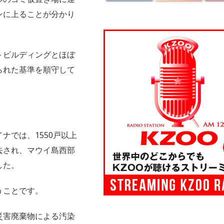
ンに上ることが分かり
トビルディングとほぼ
られた基準を順守して
ナでは、1550戸以上
去され、マウイ島西部
した。
うことです。
災害廃棄物による汚染