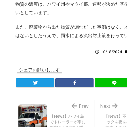
物質の濃度は、ハワイ州やマウイ郡、連邦が決めた基
いとしています。
また、廃棄物から出た物質が漏れだした事例はなく、
はないとしたうえで、雨水による流出防止策を行って
10/18/2024
シェアお願いします
Prev
Next
【News】ハワイ島
【News】
でトレーラーが車に
ックを夜を