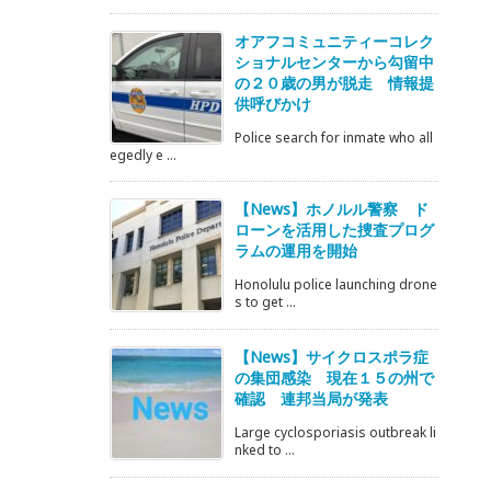
オアフコミュニティーコレク
ショナルセンターから勾留中
の２０歳の男が脱走 情報提
供呼びかけ
Police search for inmate who all
egedly e ...
【News】ホノルル警察 ド
ローンを活用した捜査プログ
ラムの運用を開始
Honolulu police launching drone
s to get ...
【News】サイクロスポラ症
の集団感染 現在１５の州で
確認 連邦当局が発表
Large cyclosporiasis outbreak li
nked to ...