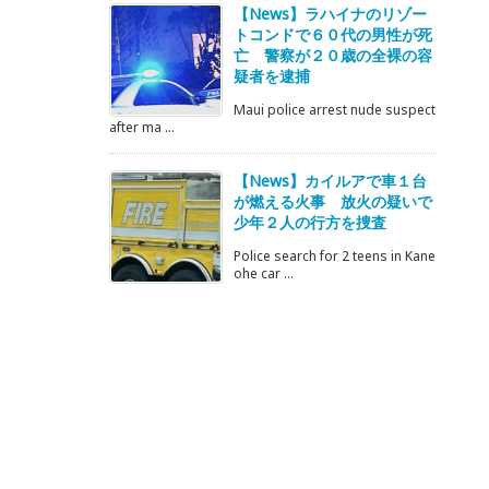
【News】ラハイナのリゾー
トコンドで６０代の男性が死
亡 警察が２０歳の全裸の容
疑者を逮捕
Maui police arrest nude suspect
after ma ...
【News】カイルアで車１台
が燃える火事 放火の疑いで
少年２人の行方を捜査
Police search for 2 teens in Kane
ohe car ...