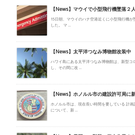
【News】マウイで小型飛行機墜落２
15日朝、マウイのハナ空港近くに小型飛行機が
した。 マ ...
【News】太平洋つなみ博物館改装中
ハワイ島にある太平洋つなみ博物館は、新型コ
し、その間に改 ...
【News】ホノルル市の建設許可局に
ホノルル市は、現在長い時間を要している 計画
について、新 ...