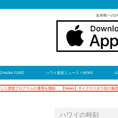
全米唯一の2
OHANA FUND
ハワイ最新ニュース / NEWS
K
ログラムの運用を開始
【News】サイクロスポラ症の集団感染 現在
ハワイの時刻