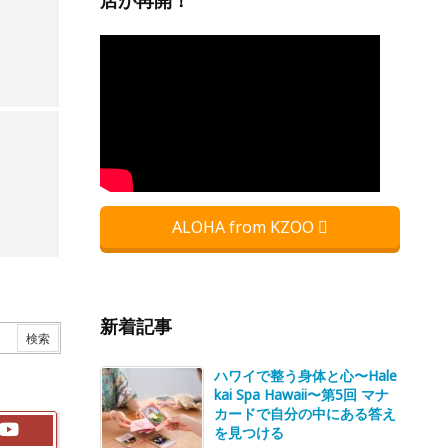
店が再開！
ALOHA from KZOO
新着記事
ハワイで整う身体と心〜Hale
kai Spa Hawaii〜第5回 マナ
カードで自分の中にある答え
を見つける