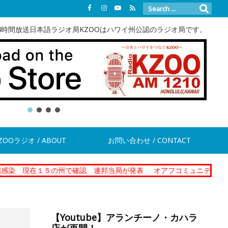
4時間放送日本語ラジオ局KZOOはハワイ州公認のラジオ局です。
ZOOラジオ / ABOUT
お問い合わせ / CONTACT
１５の州で確認 連邦当局が発表
オアフコミュニティーコレクショナ
【Youtube】アランチーノ・カハラ