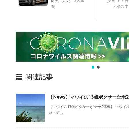
衝突 1人死亡3人重
捜索 １７
傷
７歳の少
関連記事
【News】マウイの13歳ボクサー全米
【マウイの13歳ボクサーが全米2連覇】 マウイ
カ・デ ...