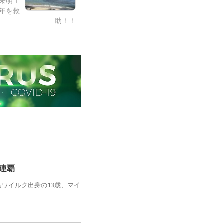
日未明１
年を救
助！！
2連覇
島ワイルク出身の13歳、マイ