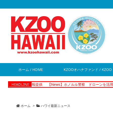
ホーム / HOME
KZOOオハナファンド / KZOO 
脱走 情報提供
HEADLINE
【News】ホノルル警察 ドローンを活用した捜査プ
ホーム
>
ハワイ最新ニュース