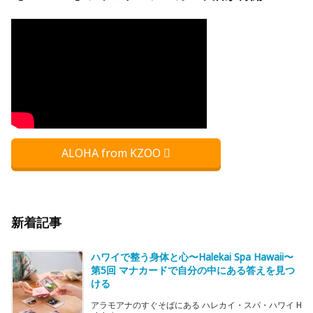
ALOHA from KZOO
新着記事
ハワイで整う身体と心〜Halekai Spa Hawaii〜
第5回 マナカードで自分の中にある答えを見つ
ける
アラモアナのすぐそばにある ハレカイ・スパ・ハワイ H