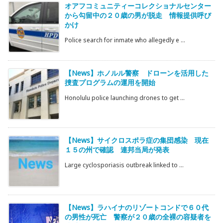
オアフコミュニティーコレクショナルセンター
から勾留中の２０歳の男が脱走 情報提供呼び
かけ
Police search for inmate who allegedly e ...
【News】ホノルル警察 ドローンを活用した
捜査プログラムの運用を開始
Honolulu police launching drones to get ...
【News】サイクロスポラ症の集団感染 現在
１５の州で確認 連邦当局が発表
Large cyclosporiasis outbreak linked to ...
【News】ラハイナのリゾートコンドで６０代
の男性が死亡 警察が２０歳の全裸の容疑者を