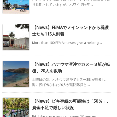
り延期されていますが、ハワイで昨年 ...
【News】FEMAでメインランドから看護
士たち115人到着
More than 100 FEMA nurses give a helping ...
【News】ハナウマ湾沖でカヌー３艇が転
覆、20人を救助
土曜日の朝、ハナウマ湾沖でカヌー3艇が転覆し、
海に投げ出された20人が消防隊員と ...
【News】ビキ存続の可能性は「50％」、
資金不足で厳しい状況
Biki bike share program given ‘50 percen ...