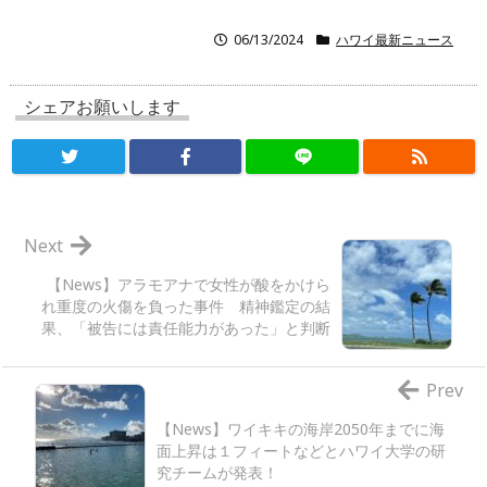
06/13/2024
ハワイ最新ニュース
シェアお願いします
Next
【News】アラモアナで女性が酸をかけら
れ重度の火傷を負った事件 精神鑑定の結
果、「被告には責任能力があった」と判断
Prev
【News】ワイキキの海岸2050年までに海
面上昇は１フィートなどとハワイ大学の研
究チームが発表！