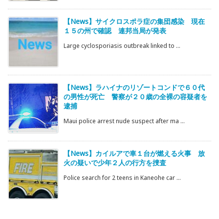
【News】サイクロスポラ症の集団感染 現在
１５の州で確認 連邦当局が発表
Large cyclosporiasis outbreak linked to ...
【News】ラハイナのリゾートコンドで６０代
の男性が死亡 警察が２０歳の全裸の容疑者を
逮捕
Maui police arrest nude suspect after ma ...
【News】カイルアで車１台が燃える火事 放
火の疑いで少年２人の行方を捜査
Police search for 2 teens in Kaneohe car ...