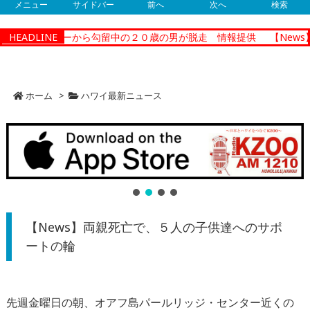
メニュー
サイドバー
前へ
次へ
検索
ョナルセンターから勾留中の２０歳の男が脱走 情報提供
HEADLINE
【News
ホーム
>
ハワイ最新ニュース
【News】両親死亡で、５人の子供達へのサポ
ートの輪
先週金曜日の朝、オアフ島パールリッジ・センター近くの