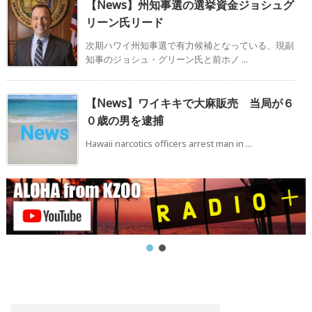
【News】州知事選の選挙資金ジョシュグ
リーン氏リード
次期ハワイ州知事選で有力候補となっている、現副
知事のジョシュ・グリーン氏と前ホノ ...
【News】ワイキキで大麻販売 当局が６
０歳の男を逮捕
Hawaii narcotics officers arrest man in ...