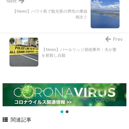
Next
【News】ハワイ島で観光客の男性の事故
相次ぐ
Prev
【News】パールリッジ発砲事件：夫が妻
を射殺し自殺
関連記事