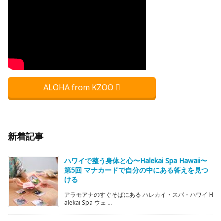
ALOHA from KZOO
新着記事
ハワイで整う身体と心〜Halekai Spa Hawaii〜
第5回 マナカードで自分の中にある答えを見つ
ける
アラモアナのすぐそばにある ハレカイ・スパ・ハワイ H
alekai Spa ウェ ...