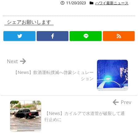
11/20/2023
ハワイ最新ニュース
シェアお願いします
Next
【News】飲酒運転撲滅へ啓蒙シミュレー
ション
Prev
【News】カイルアで水道管が破裂して通
行止めに