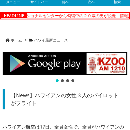
メニュー
サイドバー
前へ
次へ
検索
ティーコレクショナルセンターから勾留中の２０歳の男が脱走 情報提
HEADLINE
ホーム
>
ハワイ最新ニュース
【News】ハワイアンの女性３人のパイロット
がフライト
ハワイアン航空は17日、全員女性で、全員がハワイアンの