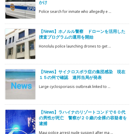
かけ
Police search for inmate who allegedly e ...
【News】ホノルル警察 ドローンを活用した
捜査プログラムの運用を開始
Honolulu police launching drones to get ...
【News】サイクロスポラ症の集団感染 現在
１５の州で確認 連邦当局が発表
Large cyclosporiasis outbreak linked to ...
【News】ラハイナのリゾートコンドで６０代
の男性が死亡 警察が２０歳の全裸の容疑者を
逮捕
Maui police arrest nude suspect after ma ...