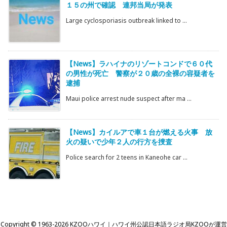
１５の州で確認 連邦当局が発表
Large cyclosporiasis outbreak linked to ...
【News】ラハイナのリゾートコンドで６０代
の男性が死亡 警察が２０歳の全裸の容疑者を
逮捕
Maui police arrest nude suspect after ma ...
【News】カイルアで車１台が燃える火事 放
火の疑いで少年２人の行方を捜査
Police search for 2 teens in Kaneohe car ...
Copyright ©
1963
-2026
KZOOハワイ｜ハワイ州公認日本語ラジオ局KZOOが運営