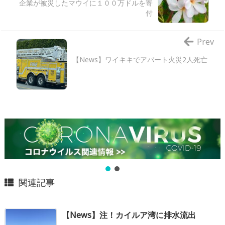
企業が被災したマウイに１００万ドルを寄
付
Prev
【News】ワイキキでアパート火災2人死亡
関連記事
【News】注！カイルア湾に排水流出