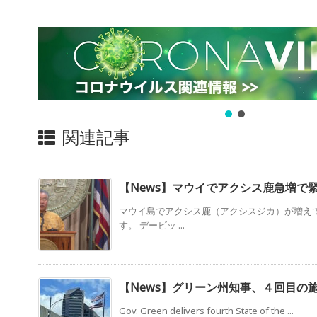
関連記事
【News】マウイでアクシス鹿急増で
マウイ島でアクシス鹿（アクシスジカ）が増え
す。 デービッ ...
【News】グリーン州知事、４回目の
Gov. Green delivers fourth State of the ...