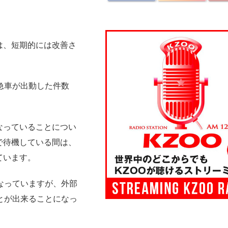
は、短期的には改善さ
急車が出動した件数
。
なっていることについ
で待機している間は、
ています。
なっていますが、外部
とが出来ることになっ