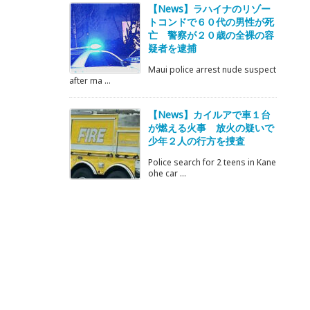
【News】ラハイナのリゾー
トコンドで６０代の男性が死
亡 警察が２０歳の全裸の容
疑者を逮捕
Maui police arrest nude suspect
after ma ...
【News】カイルアで車１台
が燃える火事 放火の疑いで
少年２人の行方を捜査
Police search for 2 teens in Kane
ohe car ...