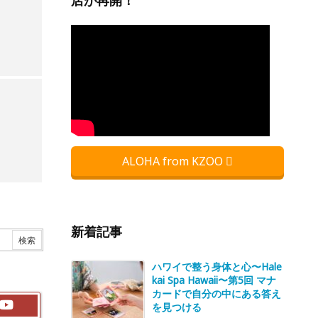
店が再開！
ALOHA from KZOO
新着記事
ハワイで整う身体と心〜Hale
kai Spa Hawaii〜第5回 マナ
カードで自分の中にある答え
を見つける