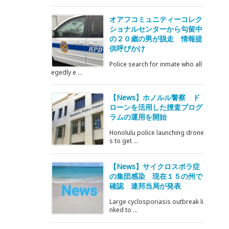
オアフコミュニティーコレク
ショナルセンターから勾留中
の２０歳の男が脱走 情報提
供呼びかけ
Police search for inmate who all
egedly e ...
【News】ホノルル警察 ド
ローンを活用した捜査プログ
ラムの運用を開始
Honolulu police launching drone
s to get ...
【News】サイクロスポラ症
の集団感染 現在１５の州で
確認 連邦当局が発表
Large cyclosporiasis outbreak li
nked to ...