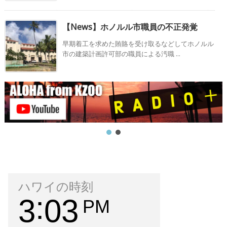
【News】ホノルル市職員の不正発覚
早期着工を求めた賄賂を受け取るなどしてホノルル
市の建築計画許可部の職員による汚職 ...
ハワイの時刻
3
03
PM